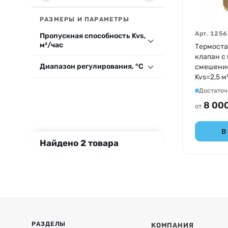
РАЗМЕРЫ И ПАРАМЕТРЫ
Арт.
1256
Пропускная способность Kvs,
м³/час
Термост
клапан с
Диапазон регулирования, °С
смешение
Kvs=2,5 м
Достаточ
8 000
от
В
Найдено
2
товара
РАЗДЕЛЫ
КОМПАНИЯ