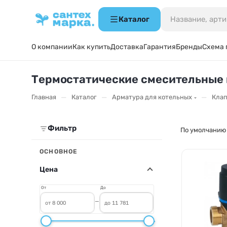
Каталог
О компании
Как купить
Доставка
Гарантия
Бренды
Схема 
Термостатические смесительные 
—
—
—
Главная
Каталог
Арматура для котельных
Клап
Фильтр
По умолчанию
ОСНОВНОЕ
Цена
От
До
—