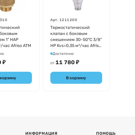
310
Арт.
1211200
атический
Термостатический
 боковым
клапан с боковым
м 1" HАP
смешением 30-50°С 3/8"
³/час Afriso ATM
HP Kvs=0,35 м³/час Afriso
ATM 112 1211200
но
Достаточно
 ₽
11 780 ₽
от
 корзину
В корзину
ИНФОРМАЦИЯ
ПОМОЩЬ