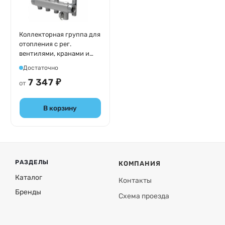
Коллекторная группа для
отопления с рег.
вентилями, кранами и
авт. воздухоотводчиками,
Достаточно
сталь нержавеющая,
7 347 ₽
Royal Thermo RTE 51
от
В корзину
РАЗДЕЛЫ
КОМПАНИЯ
Каталог
Контакты
Бренды
Схема проезда