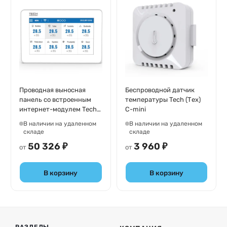
Проводная выносная
Беспроводной датчик
панель со встроенным
температуры Tech (Тех)
интернет-модулем Tech
С-mini
(Тех) M-9R (белая)
В наличии на удаленном
В наличии на удаленном
складе
складе
50 326 ₽
3 960 ₽
от
от
В корзину
В корзину