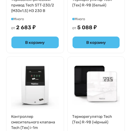
привод Tech STT-230/2
(Тех) R-9B (белый)
(M30х1,5) НЗ 230 B
Много
Много
2 683 ₽
5 088 ₽
от
от
В корзину
В корзину
Контроллер
Терморегулятор Tech
смесительного клапана
(Тех) R-9B (чёрный)
Tech (Тех) i-1m