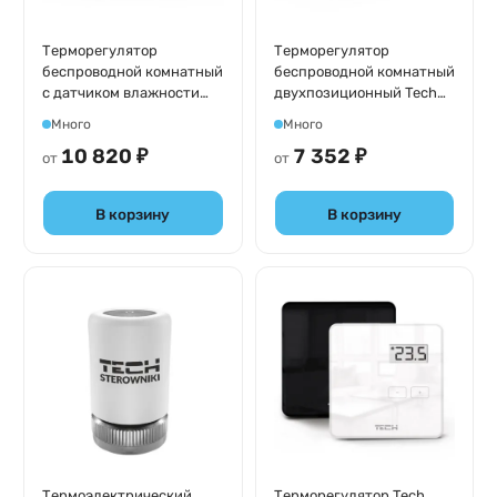
Терморегулятор
Терморегулятор
беспроводной комнатный
беспроводной комнатный
c датчиком влажности
двухпозиционный Tech
ST-R-8 PLUS Tech
R-8Z серия 4/8/9/X
Много
Много
программируемый серия
10 820 ₽
7 352 ₽
4/8/9/X
от
от
В корзину
В корзину
Термоэлектрический
Терморегулятор Tech