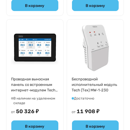
В корзину
В корзину
Проводная выносная
Беспроводной
панель со встроенным
исполнительный модуль
интернет-модулем Tech
Tech (Тех) MW-1-230
(Тех) M-9R (чёрная)
В наличии на удаленном
Достаточно
складе
50 326 ₽
11 908 ₽
от
от
В корзину
В корзину