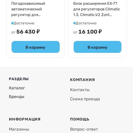
Погодозависимый
Блок расширения EX-77
автоматический
для регуляторов Climatic
регулятор для
1.3, Climatic.V2 Zont
многоконтурных систем
ML00004766
Достаточно
Достаточно
отопления (1 прямой + 3
56 430 ₽
16 100 ₽
смесительных контура)
от
от
ZONT Climatic 1.3
ML00004486
В корзину
В корзину
РАЗДЕЛЫ
КОМПАНИЯ
Каталог
Контакты
Бренды
Схема проезда
ИНФОРМАЦИЯ
ПОМОЩЬ
Магазины
Вопрос-ответ