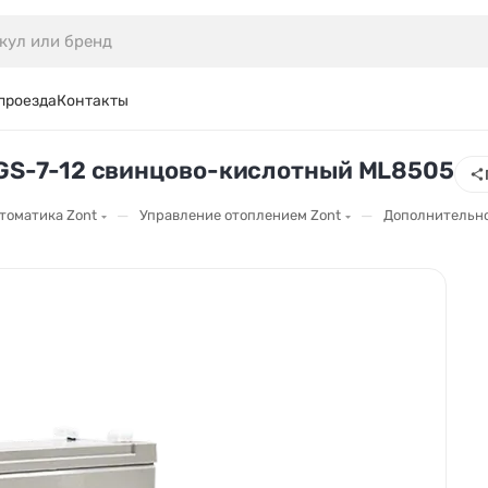
проезда
Контакты
 GS-7-12 свинцово-кислотный ML8505
—
—
томатика Zont
Управление отоплением Zont
Дополнительно