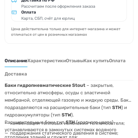
Доставка по РФ
Рассчитаем после оформления заказа
Оплата
Карта, СБП, счёт для юрлиц
Цена действительна только для интернет-магазина и может
отличаться от цен в розничных магазинах
Описание
Характеристики
Отзывы
Как купить
Оплата
Доставка
Баки гидропневматические Stout
– закрытые,
относительно атмосферы, осуды с эластичной
мембраной, отделяющей газовую и жидкую среды. Баки
подразделяются на расширительные баки (тип
STН
) и
гидроаккумуляторы (тип
STW
).
Расширительные баки тип
STН
(красного цвета)
компенсации тепловых изменений теплоносителя;
устанавливаются в замкнутых системах водяного
поддержания статического давления в системе;
отопления зданий и служат для: