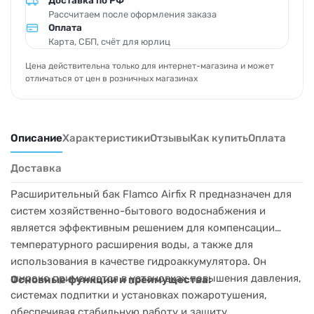
Доставка по РФ
Рассчитаем после оформления заказа
Оплата
Карта, СБП, счёт для юрлиц
Цена действительна только для интернет-магазина и может
отличаться от цен в розничных магазинах
Описание
Характеристики
Отзывы
Как купить
Оплата
Доставка
Расширительный бак Flamco Airfix R предназначен для
систем хозяйственно-бытового водоснабжения и
является эффективным решением для компенсации
температурного расширения воды, а также для
использования в качестве гидроаккумулятора. Он
широко применяется в установках повышения давления,
Основные функции и преимущества:
системах подпитки и установках пожаротушения,
обеспечивая стабильную работу и защиту