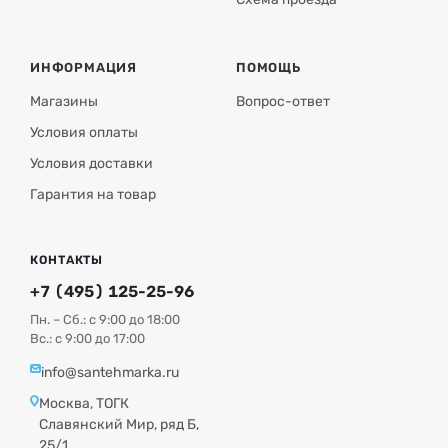
Соответствие стандартам:
Расширительный бак
соответствует европейскому стандарту EN13831 и
произведён согласно техническим условиям ТУ
ИНФОРМАЦИЯ
ПОМОЩЬ
25.29.12-003-94457786-2020, что гарантирует
Магазины
Вопрос-ответ
высокое качество продукции.
Условия оплаты
Условия доставки
Гарантия на товар
КОНТАКТЫ
+7 (495) 125-25-96
Пн. – Сб.: с 9:00 до 18:00
Вс.: с 9:00 до 17:00
info@santehmarka.ru
Москва, ТОГК
Славянский Мир, ряд Б,
25/1