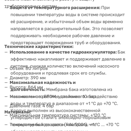
трубопроводных систем.
Защита от температурного расширения:
При
повышении температуры воды в системе происходит
её расширение, и избыточный объем воды временно
направляется в расширительный бак. Это позволяет
поддерживать необходимое рабочее давление и
предотвращает повреждения труб и оборудования.
Технические характеристики:
Использование в качестве гидроаккумулятора:
Бак
эффективно накапливает и поддерживает давление в
системе, снижая количество включений насосного
Объем: 80 литров
оборудования и продлевая срок его службы.
Диаметр: 390 мм
Максимальная надежность и
Высота: 864 мм
долговечность:
Мембрана бака изготовлена из
Максимальное рабочее давление: 10 бар
незаменяемого EPDM, устойчивого к воздействию
воды и температур в диапазоне от +1 °C до +70 °C.
Давление газа: 4 бар
Корпус выполнен из высококачественной
Материалы:
Максимальная температура системы: +120 °C
углеродистой стали с эпоксидно-порошковым
Температурный диапазон мембраны: +1 °C ... +70 °C
покрытием белого цвета (RAL 9001), что