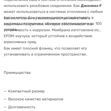
использовать резьбовые соединения. Бак
Джилекс F
может использоваться в системах отопления с любым
типом котла. Бак рекомендуется устанавливать в
Бак изготовлен из высококачественной стали с
системах отопления с объемом теплоносителя до 100
защитным покрытием, которое обеспечивает его
литров.
устойчивость к коррозии. Мембрана изготовлена из
EPDM-каучука, который устойчив к воздействию
агрессивных сред.
Бак имеет плоский фланец, что позволяет его
устанавливать в ограниченном пространстве.
Преимущества:
Компактный размер
Высокое качество материалов
Долговечность