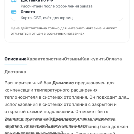
Доставка по РФ
Рассчитаем после оформления заказа
Оплата
Карта, СБП, счёт для юрлиц
Цена действительна только для интернет-магазина и может
отличаться от цен в розничных магазинах
Описание
Характеристики
Отзывы
Как купить
Оплата
Доставка
Расширительный бак
Джилекс
предназначен для
компенсации температурного расширения
теплоносителя в системах отопления. Он подходит для
использования в системах отопления с закрытой и
открытой схемой подключения. Он может быть
установлен в системах отопления частных домов,
Бак расширительный
Джилекс
устанавливается в
квартир, коттеджей, промышленных и
верхней точке системы отопления. Фланец бака должен
административных зданий.
быть приварен к трубопроводу. Перед установкой