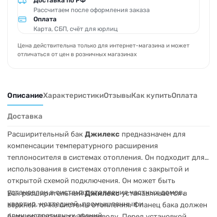
Доставка по РФ
Рассчитаем после оформления заказа
Оплата
Карта, СБП, счёт для юрлиц
Цена действительна только для интернет-магазина и может
отличаться от цен в розничных магазинах
Описание
Характеристики
Отзывы
Как купить
Оплата
Доставка
Расширительный бак
Джилекс
предназначен для
компенсации температурного расширения
теплоносителя в системах отопления. Он подходит для
использования в системах отопления с закрытой и
открытой схемой подключения. Он может быть
установлен в системах отопления частных домов,
Бак расширительный
Джилекс
устанавливается в
квартир, коттеджей, промышленных и
верхней точке системы отопления. Фланец бака должен
административных зданий.
быть приварен к трубопроводу. Перед установкой