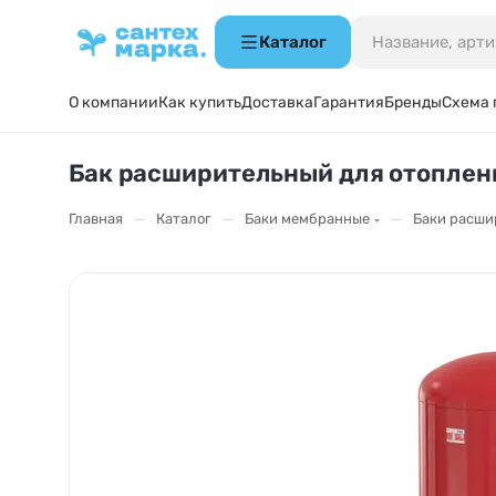
Каталог
О компании
Как купить
Доставка
Гарантия
Бренды
Схема 
Бак расширительный для отоплени
—
—
—
Главная
Каталог
Баки мембранные
Баки расши