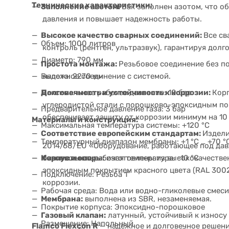
Технические характеристики:
Заполнение азотом:
Бак заполнен азотом, что о
давления и повышает надежность работы.
Высокое качество сварных соединений:
Все с
Объем: 1000 литров
контроль (рентген, ультразвук), гарантируя долг
Диаметр: 790 мм
Простота монтажа:
Резьбовое соединение без по
Высота: 2270 мм
надежное соединение с системой.
Максимальное рабочее давление: 10 бар
Долговечность и устойчивость к коррозии:
Кор
углеродистой стали с порошково-эпоксидным пок
Предварительное давление газа: 3 бар
обеспечивает защиту от коррозии минимум на 10 
Материалы и конструкция:
Максимальная температура системы: +120 °C
Соответствие европейским стандартам:
Издели
Температурный диапазон мембраны: +1 °C … +70 °
2014/68/EU «Оборудование, работающее под дав
Корпус и опоры:
изготовлены из высококачестве
Минимальная рабочая температура: -10 °C
безопасность.
эпоксидным покрытием красного цвета (RAL 300
Подключение: Резьба 1"
коррозии.
Рабочая среда: Вода или водно-гликолевые смеси
Мембрана:
выполнена из SBR, незаменяемая.
Покрытие корпуса: Эпоксидно-порошковое
Газовый клапан:
латунный, устойчивый к износу 
Размещение: Напольный
Flamco Flexcon R
— надежное и долговечное решени