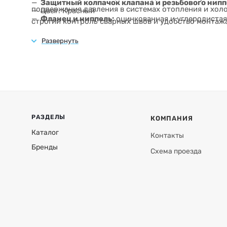
Защитный колпачок клапана и резьбового нипп
поддержания давления в системах отопления и хол
Цвет: Красный
Фланец и ниппель:
оцинкованная и углеродистая
строгий контроль сварных швов и удобство монта
соединение с системой.
выбором для бытовых и коммерческих систем.
РАЗДЕЛЫ
КОМПАНИЯ
Каталог
Контакты
Бренды
Схема проезда