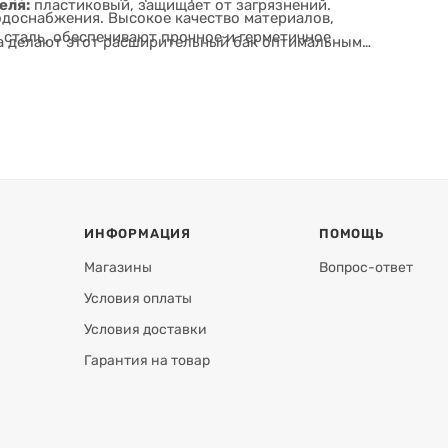
еля:
пластиковый, защищает от загрязнений.
одоснабжения. Высокое качество материалов,
 сталь, обеспечивают прочное и герметичное
жа делают этот расширительный бак оптимальным
ИНФОРМАЦИЯ
ПОМОЩЬ
Магазины
Вопрос-ответ
Условия оплаты
Условия доставки
Гарантия на товар