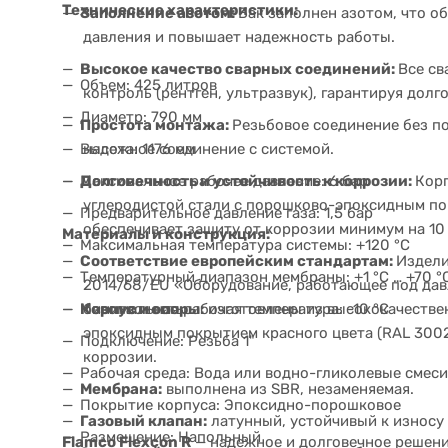
Технические характеристики:
Заполнение азотом:
Бак заполнен азотом, что о
давления и повышает надежность работы.
Высокое качество сварных соединений:
Все с
Объем: 425 литров
контроль (рентген, ультразвук), гарантируя долг
Диаметр: 790 мм
Простота монтажа:
Резьбовое соединение без по
Высота: 1176 мм
надежное соединение с системой.
Максимальное рабочее давление: 6 бар
Долговечность и устойчивость к коррозии:
Кор
углеродистой стали с порошково-эпоксидным пок
Предварительное давление газа: 1,5 бар
обеспечивает защиту от коррозии минимум на 10 
Материалы и конструкция:
Максимальная температура системы: +120 °C
Соответствие европейским стандартам:
Издели
Температурный диапазон мембраны: +1 °C … +70 °
2014/68/EU «Оборудование, работающее под дав
Корпус и опоры:
изготовлены из высококачестве
Минимальная рабочая температура: -10 °C
безопасность.
эпоксидным покрытием красного цвета (RAL 300
Подключение: Резьба 1"
коррозии.
Рабочая среда: Вода или водно-гликолевые смеси
Мембрана:
выполнена из SBR, незаменяемая.
Покрытие корпуса: Эпоксидно-порошковое
Газовый клапан:
латунный, устойчивый к износу 
Размещение: Напольный
Flamco Flexcon R
— надежное и долговечное решени