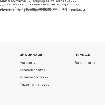
еля:
пластиковый, защищает от загрязнений.
одоснабжения. Высокое качество материалов,
 сталь, обеспечивают прочное и герметичное
жа делают этот расширительный бак оптимальным
ИНФОРМАЦИЯ
ПОМОЩЬ
Магазины
Вопрос-ответ
Условия оплаты
Условия доставки
Гарантия на товар