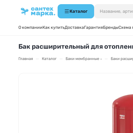
Каталог
О компании
Как купить
Доставка
Гарантия
Бренды
Схема 
Бак расширительный для отоплени
—
—
—
Главная
Каталог
Баки мембранные
Баки расши