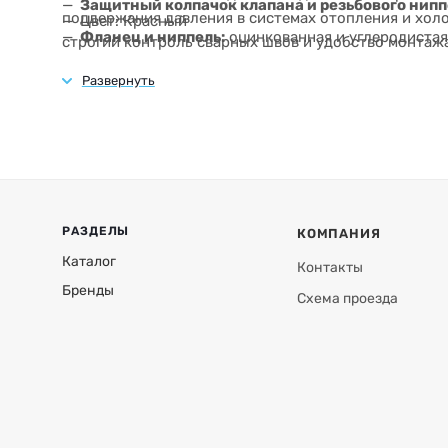
Защитный колпачок клапана и резьбового нипп
поддержания давления в системах отопления и хол
Цвет: Красный
Фланец и ниппель:
оцинкованная и углеродистая
строгий контроль сварных швов и удобство монта
соединение с системой.
выбором для бытовых и коммерческих систем.
РАЗДЕЛЫ
КОМПАНИЯ
Каталог
Контакты
Бренды
Схема проезда