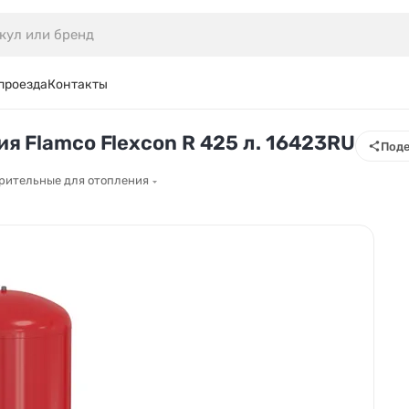
проезда
Контакты
я Flamco Flexcon R 425 л. 16423RU
Поде
рительные для отопления