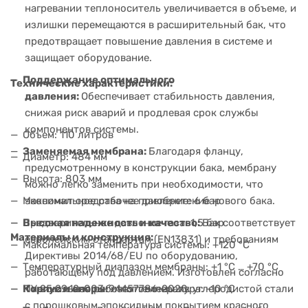
нагревании теплоноситель увеличивается в объеме, и
излишки перемещаются в расширительный бак, что
предотвращает повышение давления в системе и
защищает оборудование.
Поддержание оптимального
Технические характеристики:
давления:
Обеспечивает стабильность давления,
снижая риск аварий и продлевая срок службы
компонентов системы.
Объем: 110 литров
Заменяемая мембрана:
Благодаря фланцу,
Диаметр: 484 мм
предусмотренному в конструкции бака, мембрану
Высота: 803 мм
можно легко заменить при необходимости, что
Максимальное рабочее давление: 6 бар
экономит средства на приобретение нового бака.
Предварительное давление газа: 1,5 бар
Высокая надежность и качество:
Бак соответствует
Материалы и конструкция:
европейским стандартам (EN13831) и требованиям
Максимальная температура системы: +120 °C
Директивы 2014/68/EU по оборудованию,
Температурный диапазон мембраны: +1 °C … +70 °C
работающему под давлением. Изготовлен согласно
Корпус и опоры:
изготовлены из углеродистой стали
Минимальная рабочая температура: -10 °C
ТУ 25.29.12-003-94457786-2020.
с порошковым эпоксидным покрытием красного