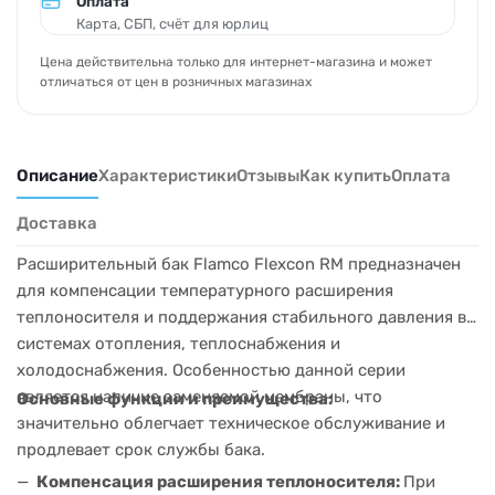
Оплата
Карта, СБП, счёт для юрлиц
Цена действительна только для интернет-магазина и может
отличаться от цен в розничных магазинах
Описание
Характеристики
Отзывы
Как купить
Оплата
Доставка
Расширительный бак Flamco Flexcon RM предназначен
для компенсации температурного расширения
теплоносителя и поддержания стабильного давления в
системах отопления, теплоснабжения и
холодоснабжения. Особенностью данной серии
является наличие заменяемой мембраны, что
Основные функции и преимущества:
значительно облегчает техническое обслуживание и
продлевает срок службы бака.
Компенсация расширения теплоносителя:
При