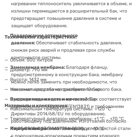
нагревании теплоноситель увеличивается в объеме, и
излишки перемещаются в расширительный бак, что
предотвращает повышение давления в системе и
защищает оборудование.
Поддержание оптимального
Технические характеристики:
давления:
Обеспечивает стабильность давления,
снижая риск аварий и продлевая срок службы
компонентов системы.
Объем: 500 литров
Заменяемая мембрана:
Благодаря фланцу,
Диаметр: 790 мм
предусмотренному в конструкции бака, мембрану
Высота: 1432 мм
можно легко заменить при необходимости, что
Максимальное рабочее давление: 10 бар
экономит средства на приобретение нового бака.
Предварительное давление газа: 3 бар
Высокая надежность и качество:
Бак соответствует
Материалы и конструкция:
европейским стандартам (EN13831) и требованиям
Максимальная температура системы: +120 °C
Директивы 2014/68/EU по оборудованию,
Температурный диапазон мембраны: +1 °C … +70 °C
работающему под давлением. Изготовлен согласно
Корпус и опоры:
изготовлены из углеродистой стали
Минимальная рабочая температура: -10 °C
ТУ 25.29.12-003-94457786-2020.
с порошковым эпоксидным покрытием красного