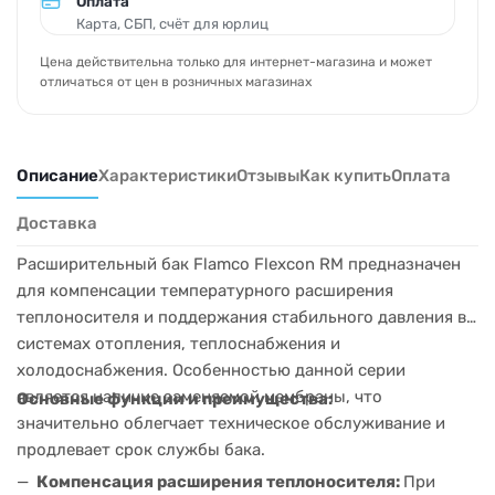
Оплата
Карта, СБП, счёт для юрлиц
Цена действительна только для интернет-магазина и может
отличаться от цен в розничных магазинах
Описание
Характеристики
Отзывы
Как купить
Оплата
Доставка
Расширительный бак Flamco Flexcon RM предназначен
для компенсации температурного расширения
теплоносителя и поддержания стабильного давления в
системах отопления, теплоснабжения и
холодоснабжения. Особенностью данной серии
является наличие заменяемой мембраны, что
Основные функции и преимущества:
значительно облегчает техническое обслуживание и
продлевает срок службы бака.
Компенсация расширения теплоносителя:
При