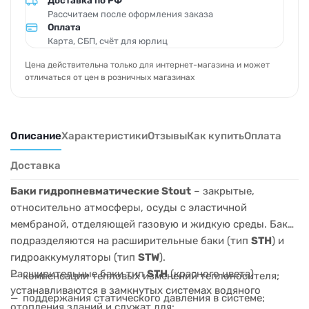
Доставка по РФ
Рассчитаем после оформления заказа
Оплата
Карта, СБП, счёт для юрлиц
Цена действительна только для интернет-магазина и может
отличаться от цен в розничных магазинах
Описание
Характеристики
Отзывы
Как купить
Оплата
Доставка
Баки гидропневматические Stout
– закрытые,
относительно атмосферы, осуды с эластичной
мембраной, отделяющей газовую и жидкую среды. Баки
подразделяются на расширительные баки (тип
STН
) и
гидроаккумуляторы (тип
STW
).
Расширительные баки тип
STН
(красного цвета)
компенсации тепловых изменений теплоносителя;
устанавливаются в замкнутых системах водяного
поддержания статического давления в системе;
отопления зданий и служат для: