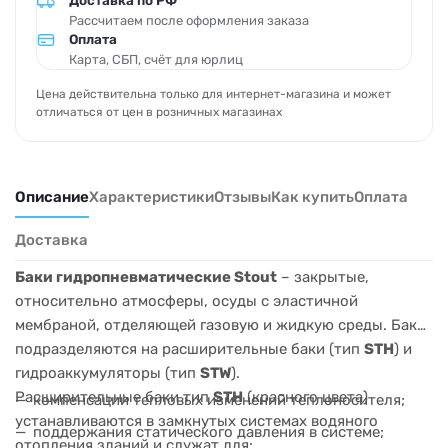
Доставка по РФ
Рассчитаем после оформления заказа
Оплата
Карта, СБП, счёт для юрлиц
Цена действительна только для интернет-магазина и может
отличаться от цен в розничных магазинах
Описание
Характеристики
Отзывы
Как купить
Оплата
Доставка
Баки гидропневматические Stout
– закрытые,
относительно атмосферы, осуды с эластичной
мембраной, отделяющей газовую и жидкую среды. Баки
подразделяются на расширительные баки (тип
STН
) и
гидроаккумуляторы (тип
STW
).
Расширительные баки тип
STН
(красного цвета)
компенсации тепловых изменений теплоносителя;
устанавливаются в замкнутых системах водяного
поддержания статического давления в системе;
отопления зданий и служат для: