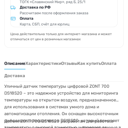
ТОГК «Славянский Мир», ряд Б, 25/1
Доставка по РФ
Рассчитаем после оформления заказа
Оплата
Карта, СБП, счёт для юрлиц
Цена действительна только для интернет-магазина и может
отличаться от цен в розничных магазинах
Описание
Характеристики
Отзывы
Как купить
Оплата
Доставка
Уличный датчик температуры цифровой ZONT 700
DS18S20 – это надежное устройство для мониторинга
температуры на открытом воздухе, предназначенное
для использования в системах умного дома и
автоматизации отопления. Он оснащен высокоточным
цифровым термодатчиком DS18S20, который измеряет
Датчик ZONT 700 DS18S20 разработан для работы в
температуру с высокой точностью и передает данные в