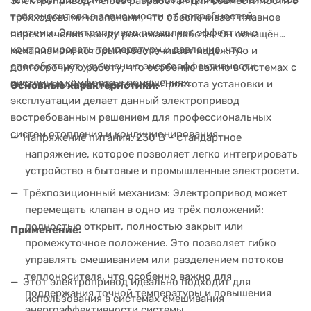
Электропривод Meibes разработан для совместимости с
теплоносителя в зависимости от потребностей
трёхходовыми клапанами, что обеспечивает плавное
системы. Электропривод позволяет эффективно
переключение между режимами работы. Он оснащён
контролировать температуру и давление, что
механизмом, который обеспечивает надёжную и
способствует улучшению энергоэффективности
долгосрочную работу, что особенно важно в системах с
системы и комфорта в помещениях.
интенсивной эксплуатацией. Простота установки и
Основные характеристики:
эксплуатации делает данный электропривод
востребованным решением для профессиональных
систем отопления и кондиционирования.
Напряжение питания: 230 В – стандартное
напряжение, которое позволяет легко интегрировать
устройство в бытовые и промышленные электросети.
Трёхпозиционный механизм: Электропривод может
перемещать клапан в одно из трёх положений:
полностью открыт, полностью закрыт или
Применение:
промежуточное положение. Это позволяет гибко
управлять смешиванием или разделением потоков
теплоносителя, что особенно важно для
Этот электропривод идеально подходит для
поддержания точной температуры и повышения
использования в системах смешивания
энергоэффективности системы.