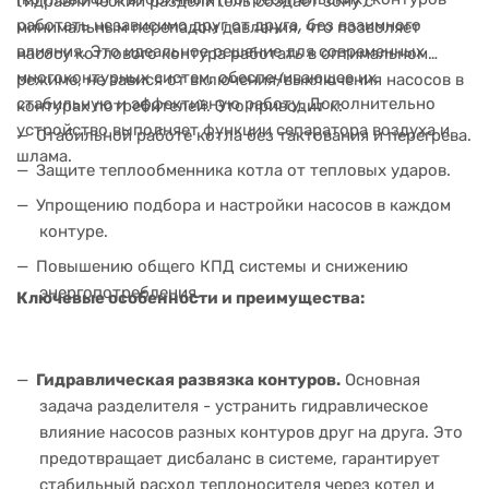
Гидравлический разделитель создает зону с
работать независимо друг от друга, без взаимного
минимальным перепадом давления, что позволяет
влияния. Это идеальное решение для современных
насосу котлового контура работать в оптимальном
многоконтурных систем, обеспечивающее их
режиме, не завися от включения/выключения насосов в
стабильную и эффективную работу. Дополнительно
контурах потребителей. Это приводит к:
устройство выполняет функции сепаратора воздуха и
Стабильной работе котла без тактования и перегрева.
шлама.
Защите теплообменника котла от тепловых ударов.
Упрощению подбора и настройки насосов в каждом
контуре.
Повышению общего КПД системы и снижению
энергопотребления.
Ключевые особенности и преимущества:
Гидравлическая развязка контуров.
Основная
задача разделителя - устранить гидравлическое
влияние насосов разных контуров друг на друга. Это
предотвращает дисбаланс в системе, гарантирует
стабильный расход теплоносителя через котел и