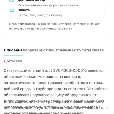
Доставка по РФ
Рассчитаем после оформления заказа
Оплата
Карта, СБП, счёт для юрлиц
Цена действительна только для интернет-магазина и может
отличаться от цен в розничных магазинах
Описание
Характеристики
Отзывы
Как купить
Оплата
Доставка
Отсекающий клапан Stout SVC-1003-000015 является
обратным клапаном, предназначенным для
автоматического предотвращения обратного потока
рабочей среды в трубопроводных системах. Устройство
обеспечивает надежную защиту оборудования от
гидроударов, утечек и непреднамеренного изменения
Благодаря компактным размерам и никелированному
направления потока. Клапан широко применяется в
покрытию, клапан устойчив к коррозии и подходит для
системах отопления, холодного и горячего
использования в агрессивных средах.