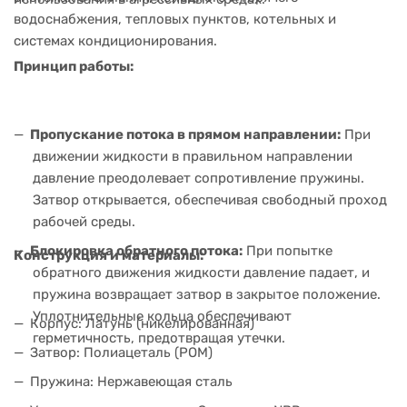
водоснабжения, тепловых пунктов, котельных и
системах кондиционирования.
Принцип работы:
Пропускание потока в прямом направлении:
При
движении жидкости в правильном направлении
давление преодолевает сопротивление пружины.
Затвор открывается, обеспечивая свободный проход
рабочей среды.
Блокировка обратного потока:
При попытке
Конструкция и материалы:
обратного движения жидкости давление падает, и
пружина возвращает затвор в закрытое положение.
Уплотнительные кольца обеспечивают
Корпус: Латунь (никелированная)
герметичность, предотвращая утечки.
Затвор: Полиацеталь (POM)
Пружина: Нержавеющая сталь