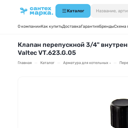
Каталог
О компании
Как купить
Доставка
Гарантия
Бренды
Схема 
Клапан перепускной 3/4" внутре
Valtec VT.623.G.05
—
—
—
Главная
Каталог
Арматура для котельных
Пере