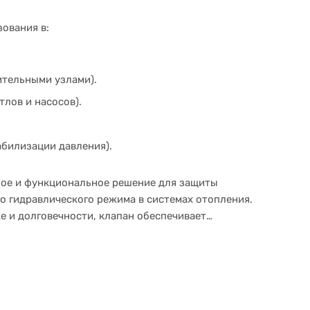
зования в:
ительными узлами).
лов и насосов).
билизации давления).
жное и функциональное решение для защиты
о гидравлического режима в системах отопления.
е и долговечности, клапан обеспечивает
ротяжении многих лет.