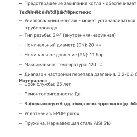
Предотвращение закипания котла - обеспечивае
петлях теплого пола.
Технические характеристики:
Универсальный монтаж - может устанавливаться к
трубопровода.
Тип резьбы: 3/4" (внутренняя-наружная)
Номинальный диаметр (DN): 20 мм
Номинальное давление (PN): 10 бар
Максимальная температура: 120 °C
Диапазон настройки перепада давления: 0,2-0,6 б
Материалы:
Срок службы: 25 лет
Ремонтопригодность: Да
Корпус, полусгон, пробка, шток, тарелка золотни
Рабочая среда: Вода, гликолевые растворы (до 50
Уплотнения: EPDM perox
Пружина: Нержавеющая сталь AISI 316