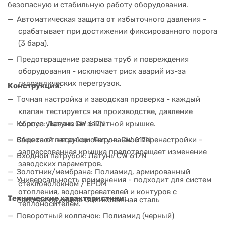
безопасную и стабильную работу оборудования.
Автоматическая защита от избыточного давления -
срабатывает при достижении фиксированного порога
(3 бара).
Предотвращение разрыва труб и повреждения
оборудования - исключает риск аварий из-за
гидравлических перегрузок.
Конструкция:
Точная настройка и заводская проверка - каждый
клапан тестируется на производстве, давление
Корпус: Латунь CW 617N
сброса указано на защитной крышке.
Сбросной патрубок: Латунь CW 617N
Защита от несанкционированной перенастройки -
запрессованная крышка предотвращает изменение
Входной патрубок: Латунь CW 617N
заводских параметров.
Золотник/мембрана: Полиамид, армированный
Универсальность применения - подходит для систем
стекловолокном / EPDM
отопления, водонагревателей и контуров с
Технические характеристики:
Рабочая пружина: Оцинкованная сталь
теплоносителем.
Поворотный колпачок: Полиамид (черный)