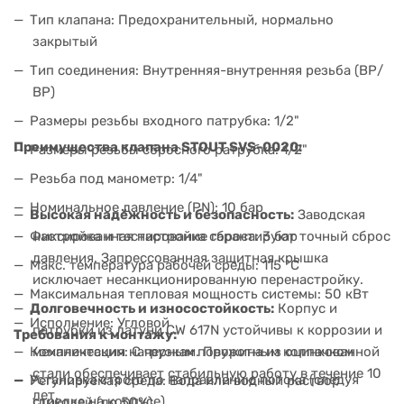
Тип клапана: Предохранительный, нормально
закрытый
Тип соединения: Внутренняя-внутренняя резьба (ВР/
ВР)
Размеры резьбы входного патрубка: 1/2"
Преимущества клапана STOUT SVS-0020:
Размеры резьбы сбросного ратрубка: 1/2"
Резьба под манометр: 1/4"
Номинальное давление (PN): 10 бар
Высокая надёжность и безопасность:
Заводская
настройка и тестирование гарантируют точный сброс
Фиксированная настройка сброса: 3 бар
давления. Запрессованная защитная крышка
Макс. температура рабочей среды: 115 °C
исключает несанкционированную перенастройку.
Максимальная тепловая мощность системы: 50 кВт
Долговечность и износостойкость:
Корпус и
Исполнение: Угловой
патрубки из латуни CW 617N устойчивы к коррозии и
Требования к монтажу:
механическим нагрузкам. Пружина из оцинкованной
Комплектация: С черным поворотным колпачком
стали обеспечивает стабильную работу в течение 10
Установка строго по направлению потока (следуя
Регулируемая среда: Вода или водный раствор
лет.
стрелке на корпусе).
гликолей (до 50%)