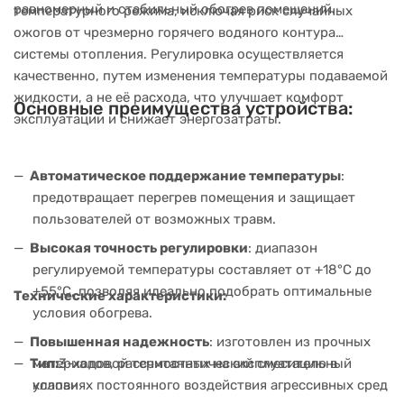
равномерный и стабильный обогрев помещений.
температурного режима, исключая риск случайных
ожогов от чрезмерно горячего водяного контура
системы отопления. Регулировка осуществляется
качественно, путем изменения температуры подаваемой
жидкости, а не её расхода, что улучшает комфорт
Основные преимущества устройства:
эксплуатации и снижает энергозатраты.
Автоматическое поддержание температуры
:
предотвращает перегрев помещения и защищает
пользователей от возможных травм.
Высокая точность регулировки
: диапазон
регулируемой температуры составляет от +18°C до
+55°C, позволяя идеально подобрать оптимальные
Технические характеристики:
условия обогрева.
Повышенная надежность
: изготовлен из прочных
Тип:
3-ходовой термостатический смесительный
материалов, рассчитанных на эксплуатацию в
клапан
условиях постоянного воздействия агрессивных сред