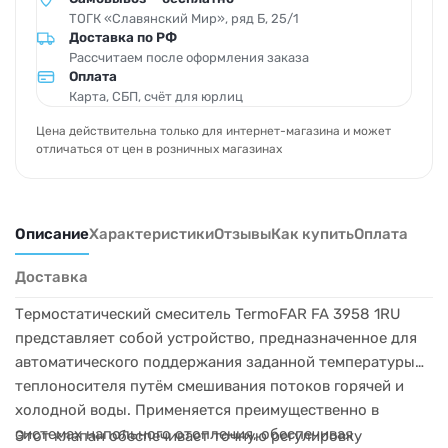
ТОГК «Славянский Мир», ряд Б, 25/1
Доставка по РФ
Рассчитаем после оформления заказа
Оплата
Карта, СБП, счёт для юрлиц
Цена действительна только для интернет-магазина и может
отличаться от цен в розничных магазинах
Описание
Характеристики
Отзывы
Как купить
Оплата
Доставка
Термостатический смеситель TermoFAR FA 3958 1RU
представляет собой устройство, предназначенное для
автоматического поддержания заданной температуры
теплоносителя путём смешивания потоков горячей и
холодной воды. Применяется преимущественно в
системах напольного отопления, обеспечивая
Этот клапан обеспечивает точную регулировку