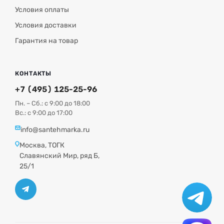
отопления
Euroster 11W
:
ЖК-дисплей с возможностью постоянной подсветки;
Условия оплаты
Система
Anti-Stop
, циклически активирующая
Условия доставки
циркуляционный насос каждый (вне отопительного
Гарантия на товар
сезона) примерно на 30 секунд.
КОНТАКТЫ
+7 (495) 125-25-96
Пн. – Сб.: с 9:00 до 18:00
Вс.: с 9:00 до 17:00
info@santehmarka.ru
Москва, ТОГК
Славянский Мир, ряд Б,
25/1