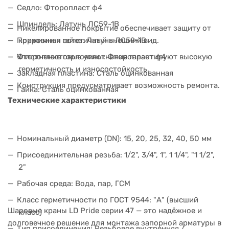
Седло: Фторопласт ф4
Шпиндель: Латунь ЛС59-1В
Никелированное покрытие обеспечивает защиту от
коррозии и эстетичный внешний вид.
Прижимная гайка: Латунь ЛС59-1В
Фторопластовые уплотнения гарантируют высокую
Уплотнение горловины: Фторопласт ф4
герметичность и износостойкость.
Закладная пластина: Сталь оцинкованная
Конструкция предусматривает возможность ремонта.
Гайка: Сталь оцинкованная
Технические характеристики
Номинальный диаметр (DN): 15, 20, 25, 32, 40, 50 мм
Присоединительная резьба: 1/2", 3/4", 1", 1 1/4", "1 1/2",
2"
Рабочая среда: Вода, пар, ГСМ
Класс герметичности по ГОСТ 9544: "А" (высший
Шаровые краны LD Pride серии 47 — это надёжное и
класс)
долговечное решение для монтажа запорной арматуры в
Тип присоединения: Резьбовое внутренняя /