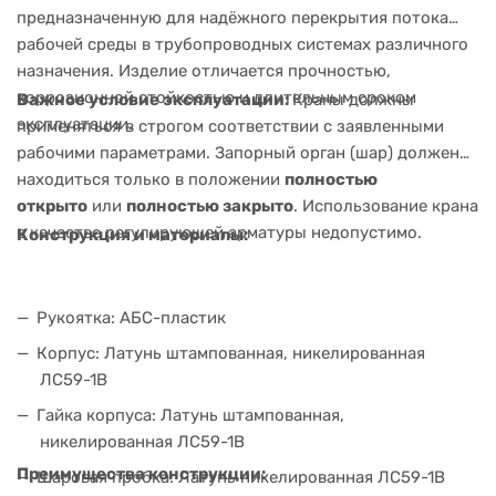
предназначенную для надёжного перекрытия потока
рабочей среды в трубопроводных системах различного
назначения. Изделие отличается прочностью,
коррозионной стойкостью и длительным сроком
Важное условие эксплуатации:
Краны должны
эксплуатации.
применяться в строгом соответствии с заявленными
рабочими параметрами. Запорный орган (шар) должен
находиться только в положении
полностью
открыто
или
полностью закрыто
. Использование крана
в качестве регулирующей арматуры недопустимо.
Конструкция и материалы:
Рукоятка: АБС-пластик
Корпус: Латунь штампованная, никелированная
ЛС59-1В
Гайка корпуса: Латунь штампованная,
никелированная ЛС59-1В
Преимущества конструкции:
Шаровая пробка: Латунь никелированная ЛС59-1В