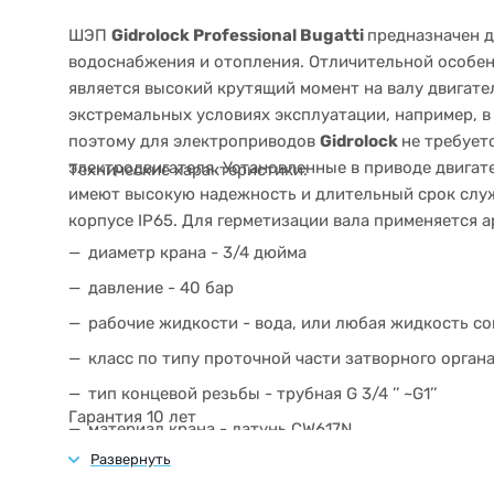
ШЭП
Gidrolock Professional Bugatti
предназначен д
водоснабжения и отопления. Отличительной особе
является высокий крутящий момент на валу двигател
экстремальных условиях эксплуатации, например, 
поэтому для электроприводов
Gidrolock
не требует
электродвигателя. Установленные в приводе двигат
Технические характеристики:
имеют высокую надежность и длительный срок слу
корпусе IP65. Для герметизации вала применяется
диаметр крана - 3/4 дюйма
давление - 40 бар
рабочие жидкости - вода, или любая жидкость сов
класс по типу проточной части затворного орган
тип концевой резьбы - трубная G 3/4 ’’ ~G1’’
Гарантия 10 лет
материал крана - латунь CW617N
материал шестеренок электропривода - сталь