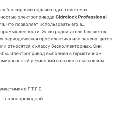
ля блокировки подачи воды в системах
нностью электропривода
Gidrolock Professional
я, что позволяет использовать его в
в промышленности. Электродвигатель без щеток,
ся периодическая профилактика или замена щеток
ели относятся к классу бесколлекторных. Они
жбы. Электропривод выполнен в герметичном
 армированный резиновый сальник с пыльником.
местимая с P.T.F.E.
а - полнопроходной