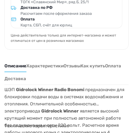
ТОГК «Славянский Мир», ряд Б, 25/1
Доставка по РФ
Рассчитаем после оформления заказа
Оплата
Карта, СБП, счёт для юрлиц
Цена действительна только для интернет-магазина и может
отличаться от цен в розничных магазинах
Описание
Характеристики
Отзывы
Как купить
Оплата
Доставка
ШЭП
Gidrolock Winner Radio Bonomi
предназначен для
блокировки подачи воды в системах водоснабжения и
отопления. Отличительной особенностью
электропривода
Gidrolock Winner
является высокий
крутящий момент при полностью автономной работе
без подключения к сети 220 вольт. Расчетное время
Технические характеристики:
работы шарового крана с электроприводом на 4