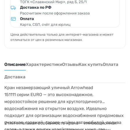
ТОГК «Славянский Мир», ряд Б, 25/1
Доставка по РФ
Рассчитаем после оформления заказа
Оплата
Карта, СБП, счёт для юрлиц
Цена действительна только для интернет-магазина и может
отличаться от цен в розничных магазинах
Описание
Характеристики
Отзывы
Как купить
Оплата
Доставка
Кран незамерзающий уличный Arrowhead
151111 серии EURO — это высоконадежное,
морозостойкое решение для круглогодичного
водоснабжения на открытом воздухе. Идеально
подходит для организации водоснабжения придомовых
участков, гаражей, сараев, мойки автомобилей, полива
Отличительная особенность крана — инновационная
садов, а также других хозяйственных нужд, где