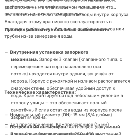
конструкция с внутренним запорным механизмом,
требуется постоянный доступ к воде даже при
расположенным в отапливаемом помещении, что
экстремально низких температурах.
полностью исключает замерзание воды внутри корпуса.
Благодаря этому кран можно эксплуатировать в
условиях суровых зим без риска разрыва корпуса или
Принцип работы и уникальные особенности:
трубки из-за замерзания воды.
Внутренняя установка запорного
механизма.
Запорный клапан (клапанного типа, с
перемещением затвора параллельно оси
потока) находится внутри здания, защищён от
мороза. Корпус с рукояткой и изливом располагается
снаружи стены, обеспечивая удобный доступ к
Технические характеристики:
воде. Кран монтируется под небольшим уклоном в
сторону улицы — это обеспечивает полный
самотёчный слив остатков воды из корпуса после
Номинальный диаметр (DN): 15 мм (3/4 дюйма)
закрытия крана.
Тип присоединения: Компрессионное (15 мм)
Встроенный антисифон.
Антисифон (вакуумный
Длина крана (регулируемая): 250–450 мм
клапан) выравнивает давление между внутренней