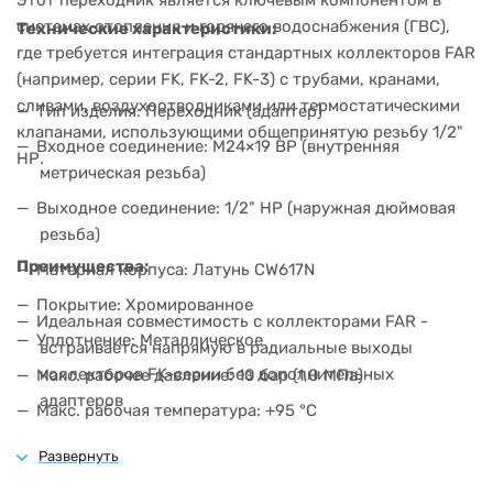
Этот переходник является ключевым компонентом в
системах отопления и горячего водоснабжения (ГВС),
Технические характеристики:
где требуется интеграция стандартных коллекторов FAR
(например, серии FK, FK-2, FK-3) с трубами, кранами,
сливами, воздухоотводчиками или термостатическими
Тип изделия: Переходник (адаптер)
клапанами, использующими общепринятую резьбу 1/2"
Входное соединение: M24×19 ВР (внутренняя
НР.
метрическая резьба)
Выходное соединение: 1/2" НР (наружная дюймовая
резьба)
Преимущества:
Материал корпуса: Латунь CW617N
Покрытие: Хромированное
Идеальная совместимость с коллекторами FAR -
Уплотнение: Металлическое
встраивается напрямую в радиальные выходы
коллекторов FK-серии без дополнительных
Макс. рабочее давление: 10 бар (1,0 МПа)
адаптеров
Макс. рабочая температура: +95 °C
Металлическое уплотнение - исключает риск
Рабочая среда: Вода, водные растворы гликоля (до
разрушения резиновых прокладок при температуре
50%), теплоносители на водной основе
до 95 °C и высоком давлении