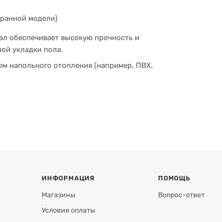
бранной модели)
л обеспечивает высокую прочность и
ной укладки пола.
м напольного отопления (например, ПВХ,
озволяет быстро фиксировать и выравнивать
вом дизайнов интерьеров и не привлекает
 снизить стоимость по сравнению с
еобходимые свойства.
адывать планки без необходимости резки, экономя
ИНФОРМАЦИЯ
ПОМОЩЬ
Магазины
Вопрос-ответ
Условия оплаты