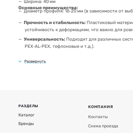
Ширина: 40 мм
Основные преимущества:
Диаметр профиля: 16‑20 мм (в зависимости от вы
Прочность и стабильность:
Пластиковый материа
устойчивость к деформациям, что важно для ров
Универсальность:
Подходит для различных систе
PEX‑AL‑PEX, тефлоновые и т.д.).
Лёгкая обработка:
Лёгкая и простая в работе, п
поверхности.
Эстетика:
Чёрный цвет гармонирует с большинст
внимание к монтажной детали.
Экономичность:
Пластик как материал позволяет
металлическими аналогами, при этом сохраняя н
Простота установки:
Длина 0,5 м позволяет укл
РАЗДЕЛЫ
КОМПАНИЯ
время и усилия.
Каталог
Контакты
Бренды
Схема проезда