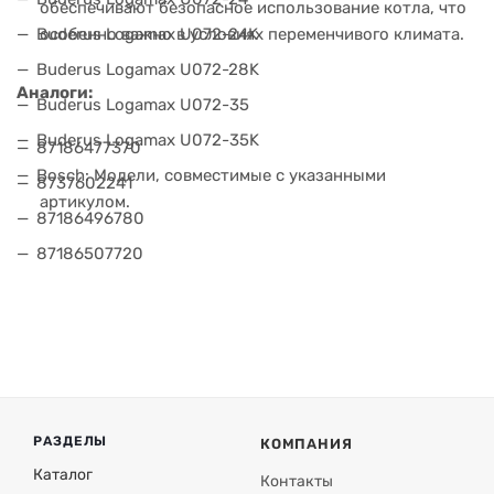
обеспечивают безопасное использование котла, что
Buderus Logamax U072-24K
особенно важно в условиях переменчивого климата.
Buderus Logamax U072-28K
Аналоги:
Buderus Logamax U072-35
Buderus Logamax U072-35K
87186477370
Bosch: Модели, совместимые с указанными
8737602241
артикулом.
87186496780
87186507720
РАЗДЕЛЫ
КОМПАНИЯ
Каталог
Контакты