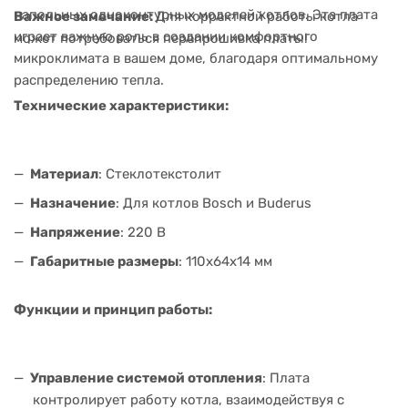
напольных одноконтурных моделей котлов. Эта плата
Важное замечание:
Для корректной работы котла
играет важную роль в создании комфортного
может потребоваться перепрошивка платы!
микроклимата в вашем доме, благодаря оптимальному
распределению тепла.
Технические характеристики:
Материал
: Стеклотекстолит
Назначение
: Для котлов Bosch и Buderus
Напряжение
: 220 В
Габаритные размеры
: 110х64х14 мм
Функции и принцип работы:
Управление системой отопления
: Плата
контролирует работу котла, взаимодействуя с