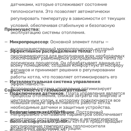
датчиками, которые отслеживают состояние
теплоносителя. Это позволяет автоматически
регулировать температуру в зависимости от текущих
условий, обеспечивая стабильную и безопасную
Преимущества:
эксплуатацию системы отопления.
Микропроцессор
: Основной элемент платы —
высококачественный микропроцессор, который
Эффективное распределение тепла:
Плата
программируется для выполнения всех необходимых
обеспечивает равномерное распределение тепла по
логических процессов. Он обрабатывает данные от
всему помещению, создавая комфортную атмосферу
датчиков и принимает решения о регулировании
в доме.
работы котла, что позволяет оптимизировать его
Интеллектуальная система управления
:
эффективность.
Встроенная система управления оптимизирует
Совместимость с газовыми котлами:
Подключение датчиков
: Плата управления является
процессы отопления, снижая затраты на энергию и
центральным узлом, к которому подключаются все
повышая общую эффективность работы котла.
необходимые датчики и защитные устройства.
Buderus Logamax U072-18
Безопасность эксплуатации
: Постоянный
Непрерывное считывание параметров обеспечивает
мониторинг состояния системы и автоматическое
Buderus Logamax U072-18K
безопасные условия работы котла и предотвращает
регулирование температуры теплоносителя
возможные аварийные ситуации.
Buderus Logamax U072-24