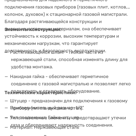
подключения газовых приборов (газовых плит, котлов,
колонок, духовок) к стационарной газовой магистрали.
Благодаря растягивающейся конструкции и
высококачественным материалам, она обеспечивает
Элементы конструкции:
устойчивость к коррозии, высоким температурам и
механическим нагрузкам, что гарантирует
долговечность и безопасность эксплуатации.
Растягивающийся шланг - гибкая часть из
нержавеющей стали, способная изменять длину для
удобства монтажа.
Накидная гайка - обеспечивает герметичное
соединение с газовой магистралью и позволяет легко
подключать и отключать оборудование.
Технические характеристики:
Штуцер - предназначен для подключения к газовому
Присоединительный размер: 1/2"
прибору (плита, духовка, котел).
Тип соединения: Гайка-штуцер
Уплотнительные элементы - предотвращают утечки
газа и обеспечивают надежность соединения.
Материал: Нержавеющая сталь