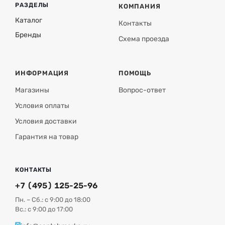
Скачать приложение можно в
Google Play
и
App Store
.
РАЗДЕЛЫ
КОМПАНИЯ
Каталог
Контакты
Функциональные возможности выносной панели
Tech
Бренды
Схема проезда
М-9R
:
ИНФОРМАЦИЯ
ПОМОЩЬ
Магазины
Вопрос-ответ
Условия оплаты
Условия доставки
Гарантия на товар
КОНТАКТЫ
+7 (495) 125-25-96
Пн. – Сб.: с 9:00 до 18:00
Вс.: с 9:00 до 17:00