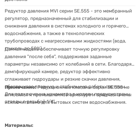
Редуктор давления MVI серии SE.555 - это мембранный
регулятор, предназначенный для стабилизации и
снижения давления в системах холодного и горячего
водоснабжения, а также в технологических
трубопроводах с неагрессивными жидкостями (вода,
гликоль до 50%).
Данная модель обеспечивает точную регулировку
давления "после себя", поддерживая заданные
параметры независимо от колебаний в сети. Благодаря
демпфирующей камере, редуктор эффективно
сглаживает гидроудары и резкие скачки давления,
обеспечивая плавную и стабильную работу системы.
Примечание:
Редукционные клапаны серии SE.555 не
Для подключения манометра в модели предусмотрены
относятся к промышленной арматуре и предназначены
отводы с резьбой 1/4".
исключительно для бытовых систем водоснабжения.
Материалы: