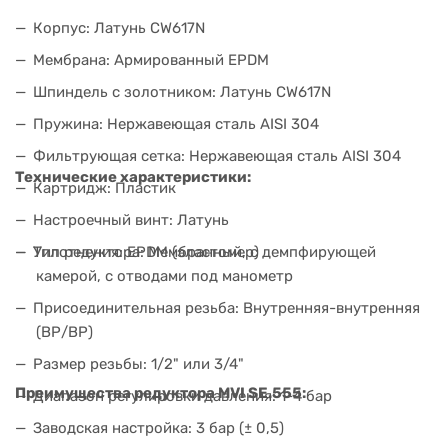
Корпус: Латунь CW617N
Мембрана: Армированный EPDM
Шпиндель с золотником: Латунь CW617N
Пружина: Нержавеющая сталь AISI 304
Фильтрующая сетка: Нержавеющая сталь AISI 304
Технические характеристики:
Картридж: Пластик
Настроечный винт: Латунь
Тип редуктора: Мембранный, с демпфирующей
Уплотнения: EPDM (эластомер)
камерой, с отводами под манометр
Присоединительная резьба: Внутренняя-внутренняя
(ВР/ВР)
Размер резьбы: 1/2" или 3/4"
Преимущества редуктора MVI SE.555:
Диапазон регулировки давления: 1-4 бар
Заводская настройка: 3 бар (± 0,5)