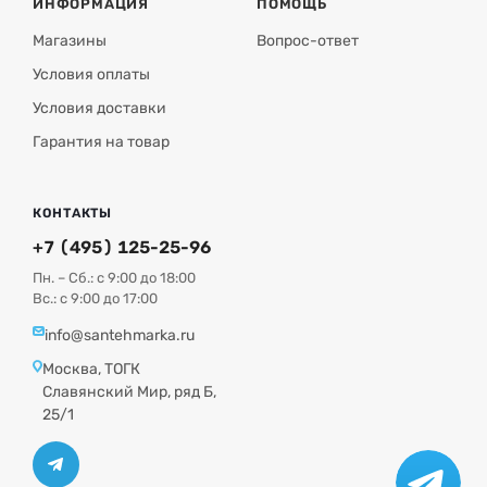
ИНФОРМАЦИЯ
ПОМОЩЬ
Ремонтопригодность:
замена картриджа и
уплотнений без демонтажа всего устройства.
Магазины
Вопрос-ответ
Условия оплаты
Условия доставки
Гарантия на товар
КОНТАКТЫ
+7 (495) 125-25-96
Пн. – Сб.: с 9:00 до 18:00
Вс.: с 9:00 до 17:00
info@santehmarka.ru
Москва, ТОГК
Славянский Мир, ряд Б,
25/1