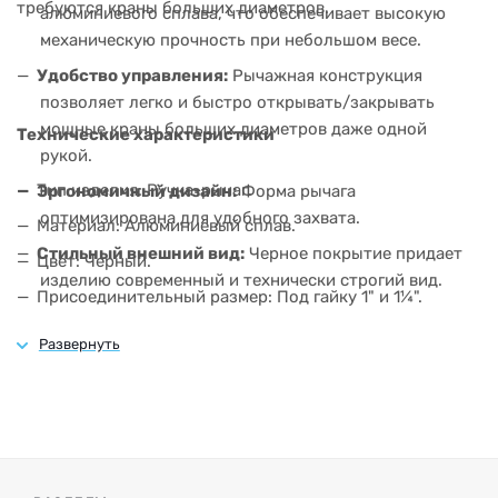
требуются краны больших диаметров.
алюминиевого сплава, что обеспечивает высокую
механическую прочность при небольшом весе.
Удобство управления:
Рычажная конструкция
позволяет легко и быстро открывать/закрывать
мощные краны больших диаметров даже одной
Технические характеристики
рукой.
Тип изделия: Ручка-рычаг.
Эргономичный дизайн:
Форма рычага
оптимизирована для удобного захвата.
Материал: Алюминиевый сплав.
Стильный внешний вид:
Черное покрытие придает
Цвет: Черный.
изделию современный и технически строгий вид.
Присоединительный размер: Под гайку 1" и 1¼".
Соответствие условному проходу (DN): DN 25, DN 32.