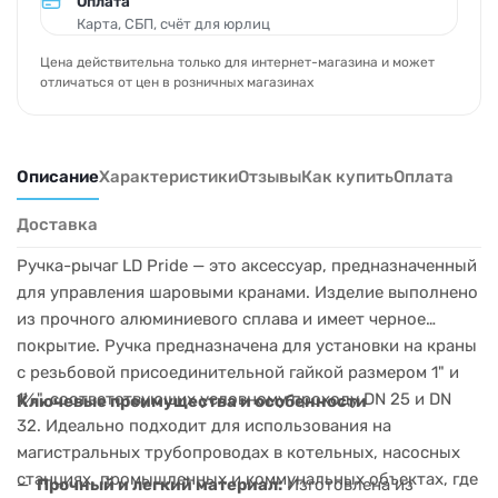
Оплата
Карта, СБП, счёт для юрлиц
Цена действительна только для интернет-магазина и может
отличаться от цен в розничных магазинах
Описание
Характеристики
Отзывы
Как купить
Оплата
Доставка
Ручка-рычаг LD Pride — это аксессуар, предназначенный
для управления шаровыми кранами. Изделие выполнено
из прочного алюминиевого сплава и имеет черное
покрытие. Ручка предназначена для установки на краны
с резьбовой присоединительной гайкой размером 1" и
1¼", соответствующих условному проходу DN 25 и DN
Ключевые преимущества и особенности
32. Идеально подходит для использования на
магистральных трубопроводах в котельных, насосных
станциях, промышленных и коммунальных объектах, где
Прочный и легкий материал:
Изготовлена из