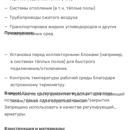
Системы отопления (в т.ч. тёплые полы)
Трубопроводы сжатого воздуха
Транспортировка жидких углеводородов и других
Применение:
неагрессивных сред
Установка перед коллекторными блоками (например,
в системах тёплых полов) для быстрого
подключения/отключения.
Контроль температуры рабочей среды благодаря
встроенному термометру.
Важно!
Краны не предназначены для регулировки
Различие по цвету рукоятки: Красная - для подающей
потока - только для полного открытия/закрытия.
линии, синяя - для обратной линии.
Запрещено использовать в качестве регулирующей
арматуры.
Конструкция и материалы: