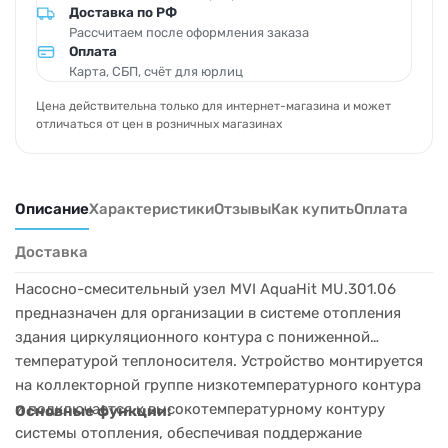
Доставка по РФ
Рассчитаем после оформления заказа
Оплата
Карта, СБП, счёт для юрлиц
Цена действительна только для интернет-магазина и может
отличаться от цен в розничных магазинах
Описание
Характеристики
Отзывы
Как купить
Оплата
Доставка
Насосно-смесительный узел MVI AquaHit MU.301.06
предназначен для организации в системе отопления
здания циркуляционного контура с пониженной
температурой теплоносителя. Устройство монтируется
на коллекторной группе низкотемпературного контура
и подключается к высокотемпературному контуру
Основные функции:
системы отопления, обеспечивая поддержание