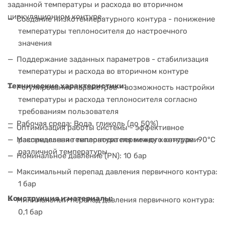
заданной температуры и расхода во вторичном
циркуляционном контуре.
Создание низкотемпературного контура - понижение
температуры теплоносителя до настроечного
значения
Поддержание заданных параметров - стабилизация
температуры и расхода во вторичном контуре
Технические характеристики:
Регулирование параметров - возможность настройки
температуры и расхода теплоносителя согласно
требованиям пользователя
Рабочая среда: Вода, гликоль (до 50%)
Оптимизация работы системы - эффективное
Максимальная температура первичного контура: 90°C
распределение теплоносителя между контурами
различной температуры
Номинальное давление (PN): 10 бар
Максимальный перепад давления первичного контура:
1 бар
Конструкция и материалы:
Минимальный перепад давления первичного контура:
0,1 бар