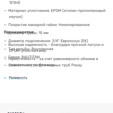
12164)
Материал уплотнения: EPDM (этилен-пропиленовый
каучук)
Покрытие накидной гайки: Никелированное
Преимущества:
Диаметр трубы: 15 мм
Диаметр подключения: 3/4" Евроконус (EK)
Высокая надежность - благодаря прочной латуни и
Тип резьбы: Внутренняя
EPDM-уплотнителю.
Серия: RAUTITAN
Герметичность - за счет равномерного обжима и
эластичного уплотнения.
Совместимость: Для медных труб Рехау
Устойчивость к коррозии - никелированная
Тип соединения: Обжим + резьба
поверхность гаек защищает от окисления.
Максимальное рабочее давление: 10 бар
Долгий срок службы - материалы выдерживают
Максимальная рабочая температура: +95 °C
высокие температуры (до +95 °C) и давление (до 10
бар).
Простой монтаж - не требует специального