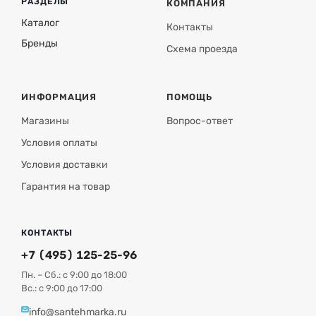
инструмента (сварки или пайки).
РАЗДЕЛЫ
КОМПАНИЯ
Каталог
Универсальность - совместим с медными трубами
Контакты
Рехау RAUTITAN диаметром 15 мм.
Бренды
Схема проезда
Совместимость с арматурой Рехау - резьба G 3/4"
Евроконус (EK) обеспечивает быстрое подключение.
ИНФОРМАЦИЯ
ПОМОЩЬ
Магазины
Вопрос-ответ
Условия оплаты
Условия доставки
Гарантия на товар
КОНТАКТЫ
+7 (495) 125-25-96
Пн. – Сб.: с 9:00 до 18:00
Вс.: с 9:00 до 17:00
info@santehmarka.ru