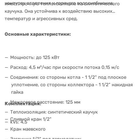
контурах отопления и горячего водоснабжения.
имеет прочную теплоизоляцию из синтетического
каучука. Она устойчива к воздействию высоких
температур и агрессивных сред.
Основные характеристики:
Мощность: до 125 кВт
Расход: 4,5 м³/час при скорости потока 0,15 м/с
Соединения: со стороны котла - 1 1/2" под плоское
уплотнение, со стороны коллектора - 1 1/2" накидная
гайка
Межосевое расстояние: 125 мм
Комплектация:
Теплоизоляция: синтетический каучук
Сливной кран 1/2"
kVs: 4,5
Кран маевского