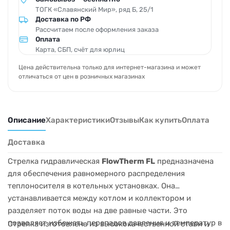
ТОГК «Славянский Мир», ряд Б, 25/1
Доставка по РФ
Рассчитаем после оформления заказа
Оплата
Карта, СБП, счёт для юрлиц
Цена действительна только для интернет-магазина и может
отличаться от цен в розничных магазинах
Описание
Характеристики
Отзывы
Как купить
Оплата
Доставка
Стрелка гидравлическая
FlowTherm FL
предназначена
для обеспечения равномерного распределения
теплоносителя в котельных установках. Она
устанавливается между котлом и коллектором и
разделяет поток воды на две равные части. Это
позволяет избежать перепадов давления и температур в
Стрелка изготовлена из высококачественной стали и