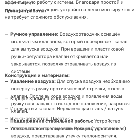
эффективную работу системы. Благодаря простой и
вентиляции.
надёжной конструкции, устройство легко монтируется и
Принцип работы:
не требует сложного обслуживания.
Ручное управление:
Воздухоотводчик оснащён
игольчатым клапаном, который перекрывает канал
для выпуска воздуха. При вращении пластиковой
ручки-регулятора клапан открывается или
закрывается, позволяя стравливать воздух из
системы.
Конструкция и материалы:
Удаление воздуха:
Для спуска воздуха необходимо
повернуть ручку против часовой стрелки, открыв
клапан. После выхода воздуха и появления воды
Корпус: Хромированная латунь
ручку возвращают в исходное положение, закрывая
Игольчатый клапан: Нержавеющая сталь / латунь
клапан.
Ручка-регулятор: Пластик
Поддержание стабильной работы:
Устройство
Уплотнительные элементы: Резина (термостойкая)
позволяет контролировать процесс удаления
воздуха, предотвращая утечку теплоносителя.