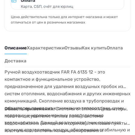
Оплата
Карта, СБП, счёт для юрлиц
Цена действительна только для интернет-магазина и может
отличаться от цен в розничных магазинах
Описание
Характеристики
Отзывы
Как купить
Оплата
Доставка
Ручной воздухоотводчик FAR FA 6135 12 - это
компактное и функциональное устройство,
предназначенное для удаления воздушных пробок из
систем отопления, водоснабжения и других инженерных
коммуникаций. Скопление воздуха в трубопроводах и
радиаторах приводит к снижению теплоотдачи, шуму,
Область применения:
Системы отопления (радиаторы,
коррозии и неравномерному распределению
полотенцесушители, теплые полы), системы
теплоносителя. Данный воздухоотводчик позволяет
водоснабжения (холодное и горячее), тепловые пункты
вручную стравливать воздух, обеспечивая стабильную и
и котельные, системы кондиционирования и