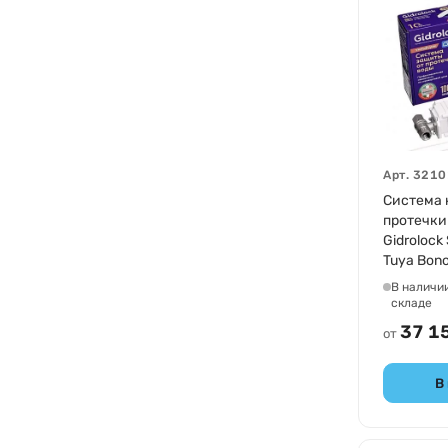
Арт.
3210
Система 
протечки
Gidrolock
Tuya Bono
32101032
В наличи
складе
37 1
от
В