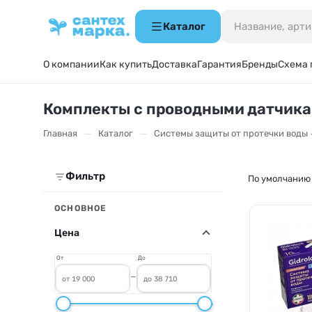
Каталог
О компании
Как купить
Доставка
Гарантия
Бренды
Схема 
Комплекты с проводными датчикам
—
—
Главная
Каталог
Системы защиты от протечки воды
Фильтр
По умолчанию
ОСНОВНОЕ
Цена
От
До
—