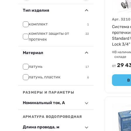
Тип изделия
Арт.
3210
комплект
1
Система 
протечки 
комплект защиты от
22
Standard 
протечек
Lock 3/4"
В наличи
Материал
складе
29 4
от
латунь
17
латунь, пластик
6
В
РАЗМЕРЫ И ПАРАМЕТРЫ
Номинальный ток, А
АРМАТУРА ВОДОПРОВОДНАЯ
Длина провода, м