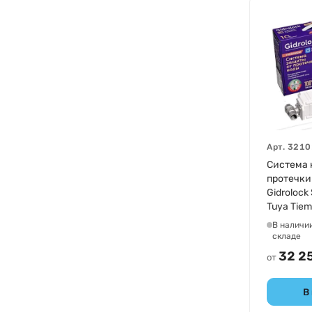
Арт.
3210
Система 
протечки
Gidrolock
Tuya Tiem
32101011
В наличи
складе
32 2
от
В