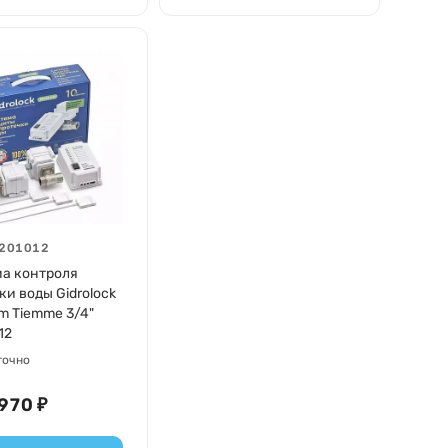
201012
а контроля
ки воды Gidrolock
m Tiemme 3/4"
12
точно
970 ₽