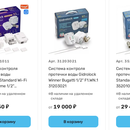
1011
Арт.
31203021
Арт.
35
контроля
Система контроля
Систем
 воды
протечки воды Gidrolock
протеч
 Standard Wi-Fi
Winner Bugatti 1/2" F1.WN.1
Standa
me 1/2"
31203021
352010
и на удаленном
В наличии на удаленном
В нали
складе
склад
50 ₽
19 000 ₽
29 
от
от
 корзину
В корзину