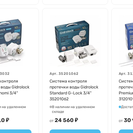
3032
Арт.
35201062
Арт.
31
контроля
Система контроля
Систем
воды Gidrolock
протечки воды Gidrolock
протеч
nomi 3/4"
Standard G-Lock 3/4"
Premiu
35201062
312010
и на удаленном
В наличии на удаленном
Доста
складе
10 ₽
24 560 ₽
30 
от
от