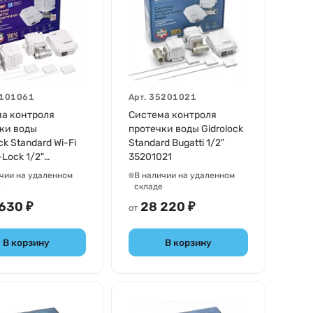
101061
Арт.
35201021
а контроля
Система контроля
ки воды
протечки воды Gidrolock
ck Standard Wi-Fi
Standard Bugatti 1/2"
-Lock 1/2"
35201021
61
чии на удаленном
В наличии на удаленном
е
складе
630 ₽
28 220 ₽
от
В корзину
В корзину