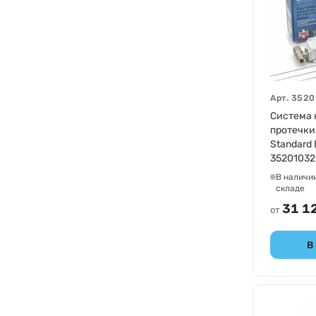
Арт.
3520
Система 
протечки 
Standard 
35201032
В наличи
складе
31 1
от
В