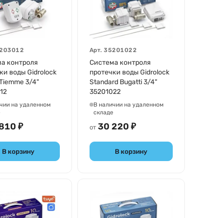
203012
Арт.
35201022
а контроля
Система контроля
ки воды Gidrolock
протечки воды Gidrolock
 Tiemme 3/4"
Standard Bugatti 3/4"
12
35201022
чии на удаленном
В наличии на удаленном
е
складе
810 ₽
30 220 ₽
от
В корзину
В корзину