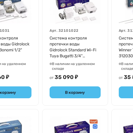
1031
Арт.
32101022
Арт.
31
контроля
Система контроля
Систем
воды Gidrolock
протечки воды
протеч
Bonomi 1/2"
Gidrolock Standard Wi-Fi
Winner
Tuya Bugatti 3/4"
312030
32101022
и на удаленном
В наличии на удаленном
В нали
складе
склад
60 ₽
35 090 ₽
35 
от
от
 корзину
В корзину