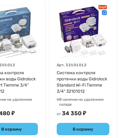
201012
Арт.
32101012
а контроля
Система контроля
ки воды Gidrolock
протечки воды Gidrolock
rt Tiemme 3/4"
Standard Wi-Fi Tiemme
12
3/4" 32101012
чии на удаленном
В наличии на удаленном
е
складе
480 ₽
34 350 ₽
от
В корзину
В корзину