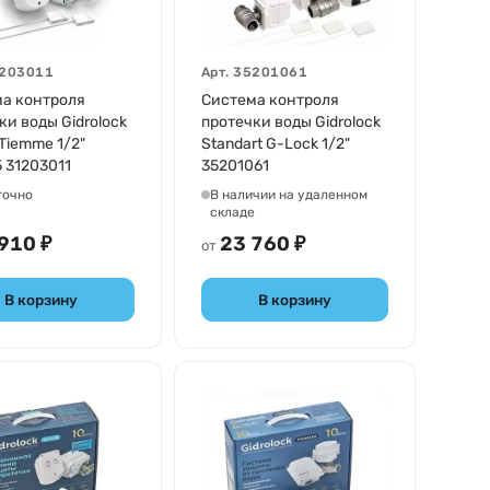
203011
Арт.
35201061
а контроля
Система контроля
ки воды Gidrolock
протечки воды Gidrolock
 Tiemme 1/2"
Standart G-Lock 1/2"
5 31203011
35201061
точно
В наличии на удаленном
складе
910 ₽
23 760 ₽
от
В корзину
В корзину