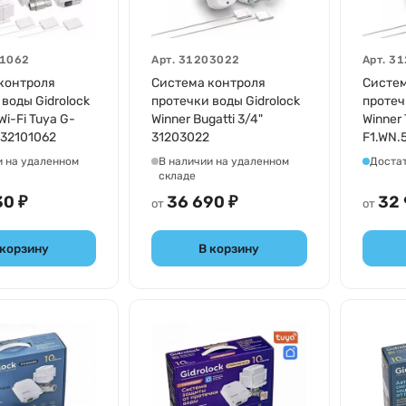
1062
Арт.
31203022
Арт.
31
контроля
Система контроля
Систем
воды Gidrolock
протечки воды Gidrolock
протеч
Wi-Fi Tuya G-
Winner Bugatti 3/4"
Winner
 32101062
31203022
F1.WN.
и на удаленном
В наличии на удаленном
Доста
складе
30 ₽
36 690 ₽
32 
от
от
 корзину
В корзину