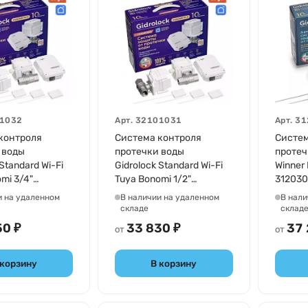
1032
Арт.
32101031
Арт.
31
контроля
Система контроля
Систем
 воды
протечки воды
протеч
 Standard Wi-Fi
Gidrolock Standard Wi-Fi
Winner 
mi 3/4"
Tuya Bonomi 1/2"
312030
32101031
и на удаленном
В наличии на удаленном
В нали
складе
склад
50 ₽
33 830 ₽
37 
от
от
 корзину
В корзину