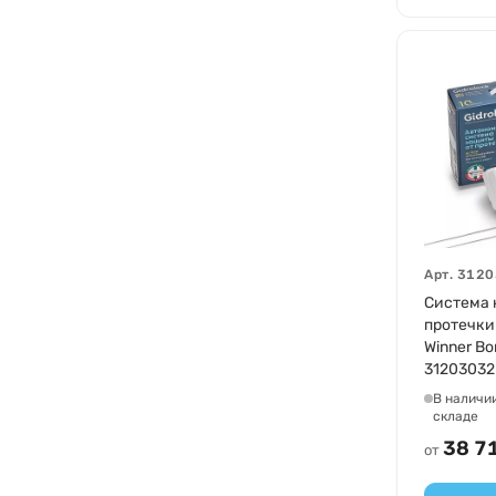
Арт.
3120
Система 
протечки 
Winner Bo
31203032
В наличи
складе
38 7
от