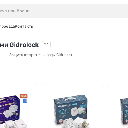
проезда
Контакты
и Gidrolock
23
—
Защита от протечки воды Gidrolock