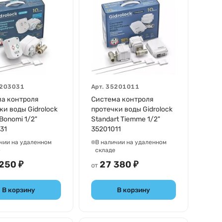
203031
Арт.
35201011
а контроля
Система контроля
ки воды Gidrolock
протечки воды Gidrolock
Bonomi 1/2"
Standart Tiemme 1/2"
31
35201011
чии на удаленном
В наличии на удаленном
е
складе
250 ₽
27 380 ₽
от
В корзину
В корзину