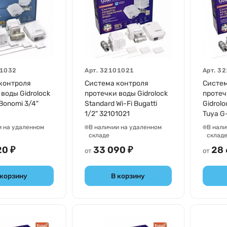
1032
Арт.
32101021
Арт.
32
контроля
Система контроля
Систем
воды Gidrolock
протечки воды Gidrolock
протеч
Bonomi 3/4"
Standard Wi-Fi Bugatti
Gidrolo
1/2" 32101021
Tuya G
321010
и на удаленном
В наличии на удаленном
В нали
складе
склад
20 ₽
33 090 ₽
28 
от
от
 корзину
В корзину