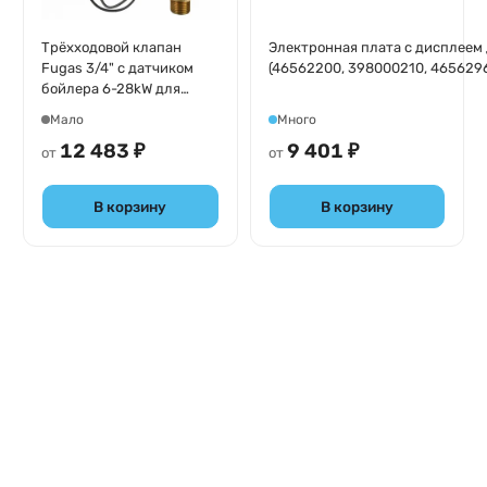
Трёхходовой клапан
Электронная плата с дисплеем дл
Fugas 3/4" с датчиком
(46562200, 398000210, 4656296
бойлера 6-28kW для
подсоединения бойлера
Мало
Много
Ferroli Ecounit и BF к
12 483 ₽
9 401 ₽
электрокотлу серии
от
от
Zews, 1KWMA3WA
В корзину
В корзину