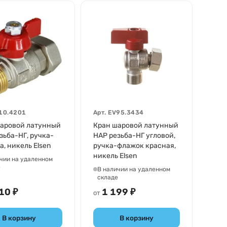
10.4201
Арт.
EV95.3434
аровой латунный
Кран шаровой латунный
зьба-НГ, ручка-
НАР резьба-НГ угловой,
а, никель Elsen
ручка-флажок красная,
никель Elsen
чии на удаленном
е
В наличии на удаленном
складе
10 ₽
1 199 ₽
от
В корзину
В корзину