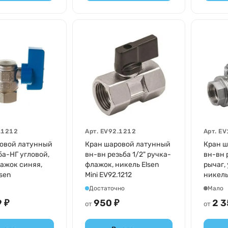
.1212
Арт.
EV92.1212
Арт.
EV
овой латунный
Кран шаровой латунный
Кран ш
ба-НГ угловой,
вн-вн резьба 1/2" ручка-
вн-вн р
ажок синяя,
флажок, никель Elsen
рычаг,
sen
Mini EV92.1212
никель 
EV10.2
Достаточно
Мало
 ₽
950 ₽
2 3
от
от