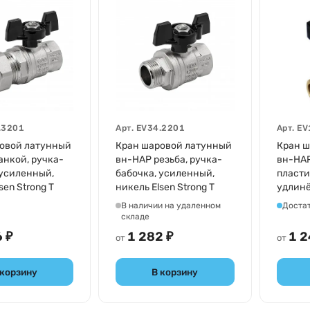
.3201
Арт.
EV34.2201
Арт.
EV
овой латунный
Кран шаровой латунный
Кран ш
анкой, ручка-
вн-НАР резьба, ручка-
вн-НАР
 усиленный,
бабочка, усиленный,
пласти
sen Strong T
никель Elsen Strong T
удлинё
Elsen 
В наличии на удаленном
Доста
складе
 ₽
1 282 ₽
1 2
от
от
 корзину
В корзину