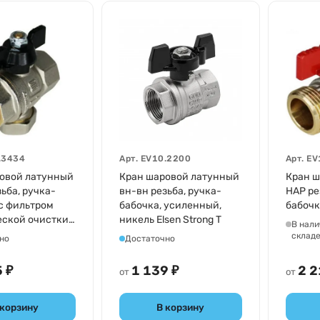
.3434
Арт.
EV10.2200
Арт.
EV
овой латунный
Кран шаровой латунный
Кран ш
ьба, ручка-
вн-вн резьба, ручка-
НАР ре
 с фильтром
бабочка, усиленный,
бабочк
ской очистки,
никель Elsen Strong T
В нали
sen
склад
но
Достаточно
 ₽
1 139 ₽
2 2
от
от
 корзину
В корзину