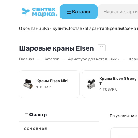
Каталог
О компании
Как купить
Доставка
Гарантия
Бренды
Схема 
Шаровые краны Elsen
11
—
—
—
Главная
Каталог
Арматура для котельных
Кран
Краны Elsen Strong
Краны Elsen Mini
T
1 ТОВАР
4 ТОВАРА
Фильтр
По умолчанию
ОСНОВНОЕ