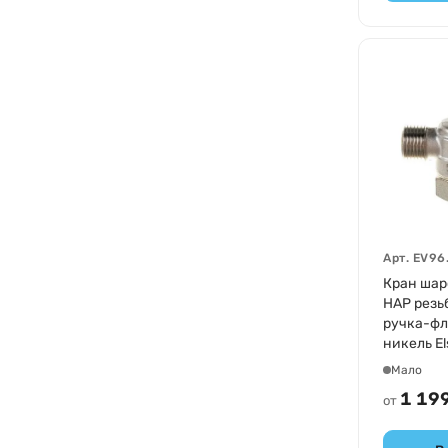
Арт.
EV96
Кран шар
НАР резь
ручка-фл
никель El
Мало
1 199
от