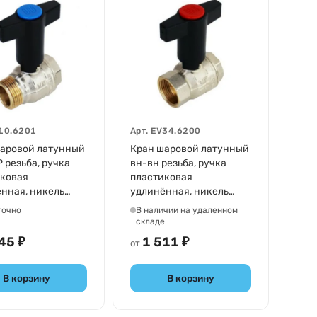
10.6201
Арт.
EV34.6200
аровой латунный
Кран шаровой латунный
 резьба, ручка
вн-вн резьба, ручка
ковая
пластиковая
нная, никель
удлинённая, никель
T-shape
Elsen T-shape
точно
В наличии на удаленном
складе
45 ₽
1 511 ₽
от
В корзину
В корзину