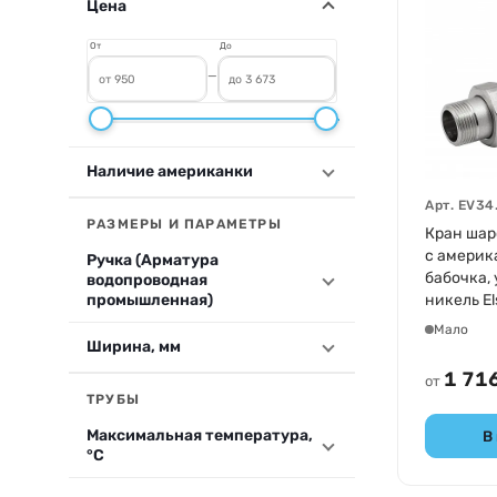
Цена
От
До
—
Наличие американки
Арт.
EV34
РАЗМЕРЫ И ПАРАМЕТРЫ
Кран шар
с америк
Ручка (Арматура
бабочка,
водопроводная
промышленная)
никель El
Мало
Ширина, мм
1 716
от
ТРУБЫ
Максимальная температура,
В
°С