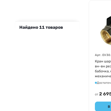
Найдено
11
товаров
Арт.
EV30
Кран шар
вн-вн рез
бабочка,
механиче
никель El
Достаточ
2 695
от
В