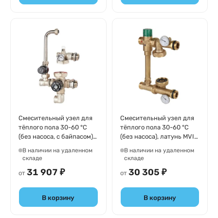
Смесительный узел для
Смесительный узел для
тёплого пола 30-60 °С
тёплого пола 30-60 °C
(без насоса, с байпасом),
(без насоса), латунь MVI
латунь никелированная
MU.501.06
В наличии на удаленном
В наличии на удаленном
Stout SDG-0120-002000
складе
складе
31 907 ₽
30 305 ₽
от
от
В корзину
В корзину