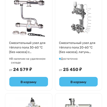
Смесительный узел для
Смесительный узел для
тёплого пола 30-60 °C
тёплого пола 20-60 °С
(без насоса) с
(без насоса), латунь
термостатическим
никелированная Royal
В наличии на удаленном
Достаточно
клапаном, латунь
Thermo Royal Mix
складе
никелированная Stout
НС-1061925
24 579 ₽
25 450 ₽
от
от
SDG-0120-007000
В корзину
В корзину