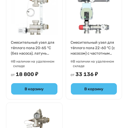
Смесительный узел для
Смесительный узел для
тёплого пола 20-65 °C
тёплого пола 22-60 °С (с
(без насоса), латунь
насосом) с частотным
никелированная FIV UFH
регулированием, латунь
В наличии на удаленном
В наличии на удаленном
Mixing Controller
никелированная Elsen
складе
складе
6285R000(6132R000)
EMG02.02
18 800 ₽
33 136 ₽
от
от
В корзину
В корзину