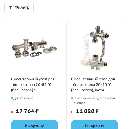
Фильтр
Смесительный узел для
Смесительный узел для
тёплого пола 20-55 °С
тёплого пола 20-90 °C
(без насоса) с
(без насоса), латунь
термостатическим
никелированная MVI
Достаточно
В наличии на удаленном
клапаном, латунь
AquaHit MU.301.06
складе
никелированная Stout
17 764 ₽
11 828 ₽
от
от
SDG-0120-005010
В корзину
В корзину