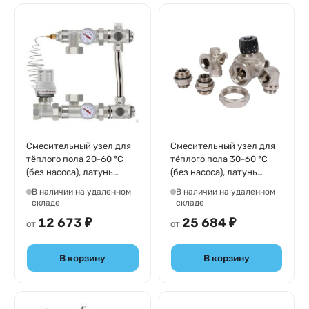
Смесительный узел для
Смесительный узел для
тёплого пола 20-60 °C
тёплого пола 30-60 °С
(без насоса), латунь
(без насоса), латунь
никелированная Tim JH-
никелированная Stout
В наличии на удаленном
В наличии на удаленном
1032
SDG-0120-001000
складе
складе
12 673 ₽
25 684 ₽
от
от
В корзину
В корзину