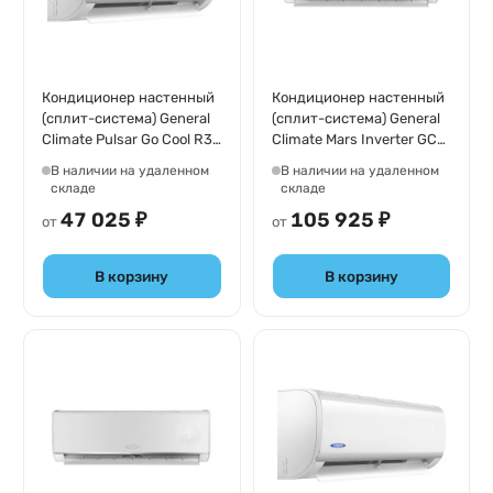
Кондиционер настенный
Кондиционер настенный
(сплит-система) General
(сплит-система) General
Climate Pulsar Go Cool R32
Climate Mars Inverter GC-
Inverter GC-
MR24HR/GU-MR24H
В наличии на удаленном
В наличии на удаленном
RE12HR32/GU-RE12H32
складе
складе
47 025 ₽
105 925 ₽
от
от
В корзину
В корзину