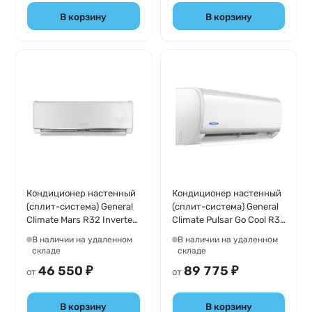
В корзину
В корзину
Кондиционер настенный
Кондиционер настенный
(сплит-система) General
(сплит-система) General
Climate Mars R32 Inverter
Climate Pulsar Go Cool R32
GC-MR07HR32/GU-
Inverter GC-
В наличии на удаленном
В наличии на удаленном
MR07H32
RE24HR32/GU-RE24H32
складе
складе
46 550 ₽
89 775 ₽
от
от
В корзину
В корзину