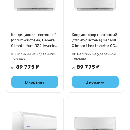
Кондиционер настенный
Кондиционер настенный
(сплит-система) General
(сплит-система) General
Climate Mars R32 Inverter
Climate Mars Inverter GC-
GC-MR18HR32/GU-
MR18HR/GU-MR18H
В наличии на удаленном
В наличии на удаленном
MR18H32
складе
складе
89 775 ₽
89 775 ₽
от
от
В корзину
В корзину