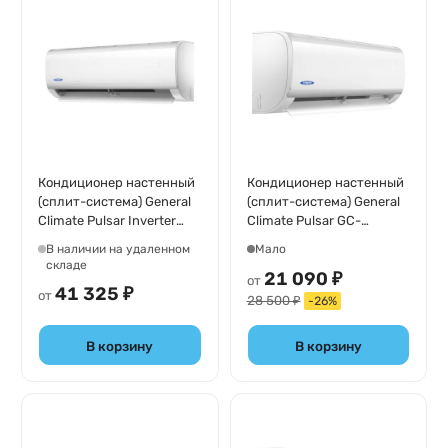
Кондиционер настенный
Кондиционер настенный
(сплит-система) General
(сплит-система) General
Climate Pulsar Inverter
Climate Pulsar GC-
GC-RE07HR1/GU-RE07H1
R07HR/GU-R07H
В наличии на удаленном
Мало
складе
21 090 ₽
от
41 325 ₽
от
28 500 ₽
-
26
%
В корзину
В корзину