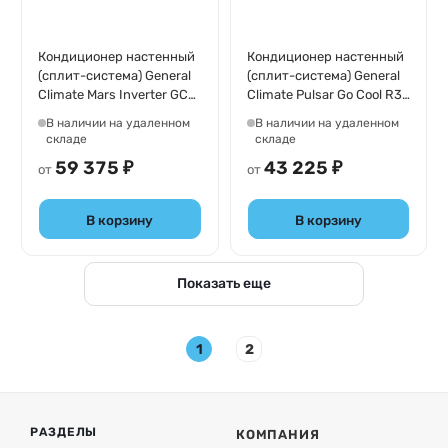
Кондиционер настенный
Кондиционер настенный
(сплит-система) General
(сплит-система) General
Climate Mars Inverter GC-
Climate Pulsar Go Cool R32
MR12HR/GU-MR12H
Inverter GC-
В наличии на удаленном
В наличии на удаленном
RE09HR32/GU-RE09H32
складе
складе
59 375 ₽
43 225 ₽
от
от
В корзину
В корзину
Показать еще
1
2
РАЗДЕЛЫ
КОМПАНИЯ