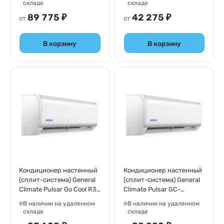
складе
складе
89 775 ₽
42 275 ₽
от
от
В корзину
В корзину
Кондиционер настенный
Кондиционер настенный
(сплит-система) General
(сплит-система) General
Climate Pulsar Go Cool R32
Climate Pulsar GC-
Inverter GC-
R30HR/GU-R30H
В наличии на удаленном
В наличии на удаленном
RE18HR32/GU-RE18H32
складе
складе