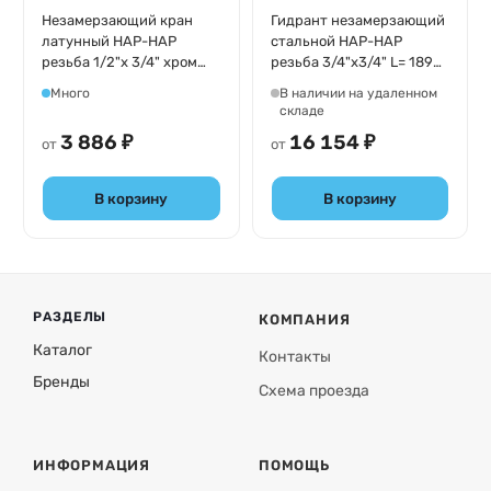
Незамерзающий кран
Гидрант незамерзающий
латунный НАР-НАР
стальной НАР-НАР
резьба 1/2"х 3/4" хром
резьба 3/4"х3/4" L= 1890
Merrill
мм Merrill EM7504
Много
В наличии на удаленном
складе
3 886 ₽
16 154 ₽
от
от
В корзину
В корзину
РАЗДЕЛЫ
КОМПАНИЯ
Каталог
Контакты
Бренды
Схема проезда
ИНФОРМАЦИЯ
ПОМОЩЬ