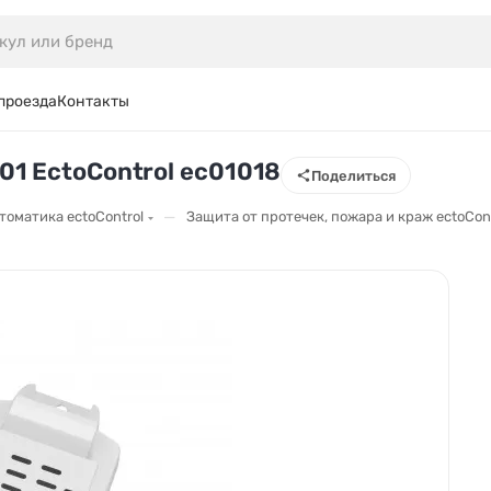
проезда
Контакты
1 EctoControl ec01018
Поделиться
—
томатика ectoControl
Защита от протечек, пожара и краж ectoCon