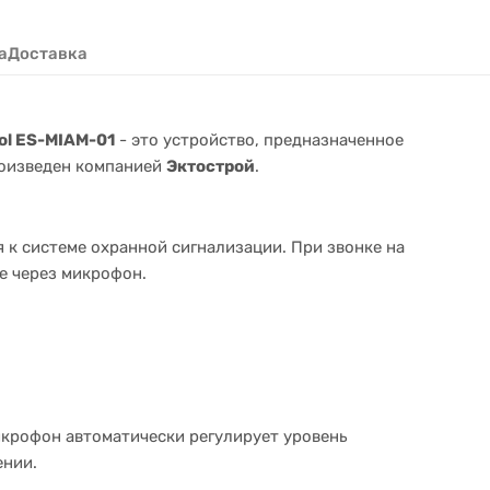
а
Доставка
ol ES-MIAM-01
- это устройство, предназначенное
роизведен компанией
Эктострой
.
 к системе охранной сигнализации. При звонке на
е через микрофон.
икрофон автоматически регулирует уровень
ении.