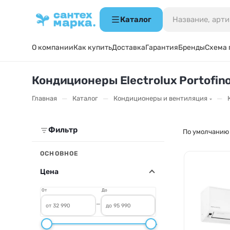
Каталог
О компании
Как купить
Доставка
Гарантия
Бренды
Схема 
Кондиционеры Electrolux Portofin
—
—
—
Главная
Каталог
Кондиционеры и вентиляция
Фильтр
По умолчанию
ОСНОВНОЕ
Цена
От
До
—