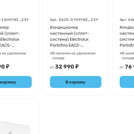
-12HP/N3_23Y
Арт.
EACS-07HP/N3_23Y
Арт.
EA
онер
Кондиционер
Конди
й (сплит-
настенный (сплит-
настен
Electrolux
система) Electrolux
система
 EACS-
Portofino EACS-
Portof
_23Y
07HP/N3_23Y
18HP/
и на удаленном
В наличии на удаленном
В нали
складе
склад
90 ₽
32 990 ₽
76 
от
от
 корзину
В корзину