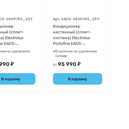
CS-18HP/N3_23Y
Арт.
EACS-24HP/N3_23Y
ционер
Кондиционер
ный (сплит-
настенный (сплит-
) Electrolux
система) Electrolux
ino EACS-
Portofino EACS-
N3_23Y
24HP/N3_23Y
чии на удаленном
В наличии на удаленном
е
складе
990 ₽
95 990 ₽
от
В корзину
В корзину