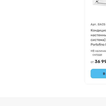
Арт.
EACS
Кондици
настенны
система) 
Portofino
09HP/N3
В наличи
складе
36 9
от
В