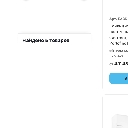
Арт.
EACS
Кондици
настенны
система) 
Найдено
5
товаров
Portofino
12HP/N3
В наличи
складе
47 4
от
В