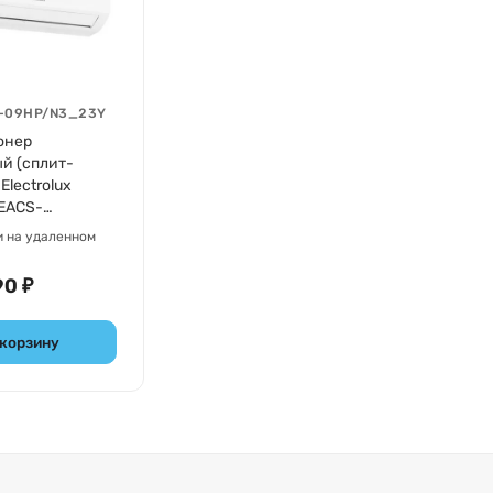
-09HP/N3_23Y
онер
й (сплит-
Electrolux
 EACS-
_23Y
и на удаленном
90 ₽
 корзину