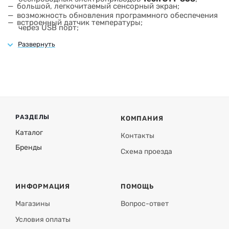
большой, легкочитаемый сенсорный экран;
возможность обновления программного обеспечения
встроенный датчик температуры;
через USB порт;
монтаж под штукатурку.
каждая из зон может иметь свой собственный
индивидуальный режим работы (постоянную
температуру, ограничения по времени либо 6
различных графиков работы).
РАЗДЕЛЫ
КОМПАНИЯ
Каталог
Контакты
Бренды
Схема проезда
ИНФОРМАЦИЯ
ПОМОЩЬ
Магазины
Вопрос-ответ
Условия оплаты