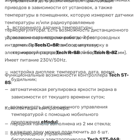
заключается в открытии/закрытии радиоуправляемых
управление до 8 различных зон при помощи:
приводов в зависимости от установок, а также
температуры в помещениях, которую измеряют датчики
температуры и/или радиоуправляемые
встроенного датчика температуры;
терморегуляторы. Есть возможность дистанционного
управления параметрами работы через
возможность подключения до 7 беспроводных
интернет. Простой монтаж под штукатурку в
датчиков
Tech C-8R
либо комнатных
электрической распределительной коробке (ø60 мм).
терморегуляторов
Tech R-8B
либо
Tech R-8Z
.
Имеет питание 230V/50Hz.
настройка дисплея: температура, дата, время,
Функциональные возможности контроллера
Tech ST-
будильник;
8S
:
автоматическая регулировка яркости экрана в
зависимости от текущего времени суток;
возможность дистанционного управления
Комплектация контроллера:
температурой с помощью мобильного
приложения
eModul
;
передняя панель выполнена из 2 мм стекла;
в каждую зону можно подключить до 6 шт.
беспроводное управление;
беспроводных электроприводов
Tech STT-868
;