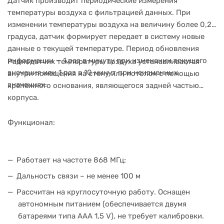
Датчик производит периодические измерения
температуры воздуха с фильтрацией данных. При
изменении температуры воздуха на величину более 0,2
градуса, датчик формирует передает в систему новые
данные о текущей температуре. Период обновления
информации — 1 раз в минуту при изменении текущего
Радиодатчик температуры воздуха устанавливается
значения или 1 раз в 10 минут при неизменных
внутри помещения на стену или потолок с помощью
значениях.
крепежного основания, являющегося задней частью
корпуса.
Функционал:
Работает на частоте 868 МГц;
Дальность связи – не менее 100 м
Рассчитан на круглосуточную работу. Оснащен
автономным питанием (обеспечивается двумя
батареями типа ААА 1,5 V), не требует калибровки.